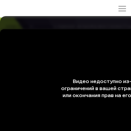
rulez-t.info
»
Сериалы
» Адвокат за тысячу вон 1 сезон 7 с
Адвокат за тысячу вон 1 сезон 7 серия
02/06/2026 00:20
Прокурор Чжи Хун сталкивается с Чу Ён во время
расследования дела, связанным с тайным фондом
одной крупной фирмы. В процессе работы он
неожиданно раскрывает неприятную правду, которая
изменяет его представление о происходящем.
Жанры: драма, детектив, комедия
Год: 2022
Страна: Корея Южная
Режиссёр: Ким Джэ-хён, Щин Джун-хун