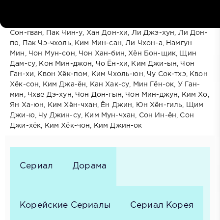
В ролях:
Хван Джон-мин, Нам Мён-нёль, Чон Джин-о, Ким
Джин-гу, Ли Док-хва, Пак Чэ-джун, Ли Хан-соль, Ха
Сон-гван, Пак Чин-у, Хан Дон-хи, Ли Джэ-хун, Ли Дон-
гю, Пак Чэ-чхоль, Ким Мин-сан, Ли Чхон-а, Намгун
Мин, Чон Мун-сон, Чон Хан-бин, Хён Бон-щик, Щин
Дам-су, Кон Мин-джон, Чо Ён-хи, Ким Джи-ын, Чон
Ган-хи, Квон Хёк-пом, Ким Чхоль-юн, Чу Сок-тхэ, Квон
Хёк-сон, Ким Джа-ён, Кан Хак-су, Мин Гён-ок, У Ган-
мин, Чхве Дэ-хун, Чон Дон-гын, Чон Мин-джун, Ким Хо,
Ян Ха-юн, Ким Хён-чхан, Ён Джин, Юн Хён-гиль, Щим
Джи-ю, Чу Джин-су, Ким Мун-чхан, Сон Ин-ён, Сон
Джи-хёк, Ким Хёк-чон, Ким Джин-ок
Сериал
Дорама
Корейские Сериалы
Сериал Корея