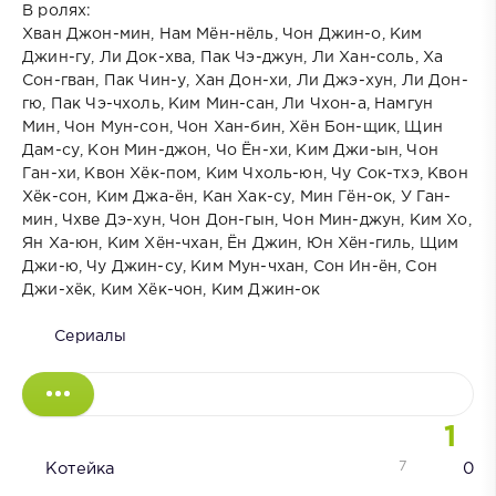
В ролях:
Хван Джон-мин, Нам Мён-нёль, Чон Джин-о, Ким
Джин-гу, Ли Док-хва, Пак Чэ-джун, Ли Хан-соль, Ха
Сон-гван, Пак Чин-у, Хан Дон-хи, Ли Джэ-хун, Ли Дон-
гю, Пак Чэ-чхоль, Ким Мин-сан, Ли Чхон-а, Намгун
Мин, Чон Мун-сон, Чон Хан-бин, Хён Бон-щик, Щин
Дам-су, Кон Мин-джон, Чо Ён-хи, Ким Джи-ын, Чон
Ган-хи, Квон Хёк-пом, Ким Чхоль-юн, Чу Сок-тхэ, Квон
Хёк-сон, Ким Джа-ён, Кан Хак-су, Мин Гён-ок, У Ган-
мин, Чхве Дэ-хун, Чон Дон-гын, Чон Мин-джун, Ким Хо,
Ян Ха-юн, Ким Хён-чхан, Ён Джин, Юн Хён-гиль, Щим
Джи-ю, Чу Джин-су, Ким Мун-чхан, Сон Ин-ён, Сон
Джи-хёк, Ким Хёк-чон, Ким Джин-ок
Сериалы
1
7
Котейка
0