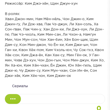
Режиссёр: Ким Джэ-хён, Щин Джун-хун
В ролях:
Хван Джон-мин, Нам Мён-нёль, Чон Джин-о, Ким
Джин-гу, Ли Док-хва, Пак Чэ-джун, Ли Хан-соль, Ха
Сон-гван, Пак Чин-у, Хан Дон-хи, Ли Джэ-хун, Ли Дон-
гю, Пак Чэ-чхоль, Ким Мин-сан, Ли Чхон-а, Намгун
Мин, Чон Мун-сон, Чон Хан-бин, Хён Бон-щик, Щин
Дам-су, Кон Мин-джон, Чо Ён-хи, Ким Джи-ын, Чон
Ган-хи, Квон Хёк-пом, Ким Чхоль-юн, Чу Сок-тхэ, Квон
Хёк-сон, Ким Джа-ён, Кан Хак-су, Мин Гён-ок, У Ган-
мин, Чхве Дэ-хун, Чон Дон-гын, Чон Мин-джун, Ким Хо,
Ян Ха-юн, Ким Хён-чхан, Ён Джин, Юн Хён-гиль, Щим
Джи-ю, Чу Джин-су, Ким Мун-чхан, Сон Ин-ён, Сон
Джи-хёк, Ким Хёк-чон, Ким Джин-ок
Сериалы
0