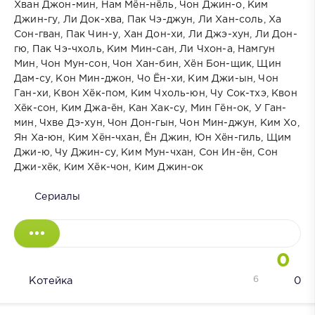
Хван Джон-мин, Нам Мён-нёль, Чон Джин-о, Ким
Джин-гу, Ли Док-хва, Пак Чэ-джун, Ли Хан-соль, Ха
Сон-гван, Пак Чин-у, Хан Дон-хи, Ли Джэ-хун, Ли Дон-
гю, Пак Чэ-чхоль, Ким Мин-сан, Ли Чхон-а, Намгун
Мин, Чон Мун-сон, Чон Хан-бин, Хён Бон-щик, Щин
Дам-су, Кон Мин-джон, Чо Ён-хи, Ким Джи-ын, Чон
Ган-хи, Квон Хёк-пом, Ким Чхоль-юн, Чу Сок-тхэ, Квон
Хёк-сон, Ким Джа-ён, Кан Хак-су, Мин Гён-ок, У Ган-
мин, Чхве Дэ-хун, Чон Дон-гын, Чон Мин-джун, Ким Хо,
Ян Ха-юн, Ким Хён-чхан, Ён Джин, Юн Хён-гиль, Щим
Джи-ю, Чу Джин-су, Ким Мун-чхан, Сон Ин-ён, Сон
Джи-хёк, Ким Хёк-чон, Ким Джин-ок
Сериалы
0
6
Котейка
0