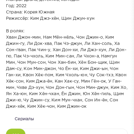
Год: 2022
Страна: Корея Южная
Режиссёр: Ким Джэ-хён, Щин Джун-хун
В ролях:
Хван Джон-мин, Нам Мён-нёль, Чон Джин-о, Ким
Джин-гу, Ли Док-хва, Пак Чэ-джун, Ли Хан-соль, Ха
Сон-гван, Пак Чин-у, Хан Дон-хи, Ли Джэ-хун, Ли Дон-
гю, Пак Чэ-чхоль, Ким Мин-сан, Ли Чхон-а, Намгун
Мин, Чон Мун-сон, Чон Хан-бин, Хён Бон-щик, Щин
Дам-су, Кон Мин-джон, Чо Ён-хи, Ким Джи-ын, Чон
Ган-хи, Квон Хёк-пом, Ким Чхоль-юн, Чу Сок-тхэ, Квон
Хёк-сон, Ким Джа-ён, Кан Хак-су, Мин Гён-ок, У Ган-
мин, Чхве Дэ-хун, Чон Дон-гын, Чон Мин-джун, Ким Хо,
Ян Ха-юн, Ким Хён-чхан, Ён Джин, Юн Хён-гиль, Щим
Джи-ю, Чу Джин-су, Ким Мун-чхан, Сон Ин-ён, Сон
Джи-хёк, Ким Хёк-чон, Ким Джин-ок
Сериалы