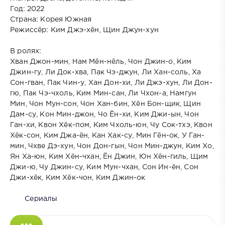
Год: 2022
Страна: Корея Южная
Режиссёр: Ким Джэ-хён, Щин Джун-хун
В ролях:
Хван Джон-мин, Нам Мён-нёль, Чон Джин-о, Ким
Джин-гу, Ли Док-хва, Пак Чэ-джун, Ли Хан-соль, Ха
Сон-гван, Пак Чин-у, Хан Дон-хи, Ли Джэ-хун, Ли Дон-
гю, Пак Чэ-чхоль, Ким Мин-сан, Ли Чхон-а, Намгун
Мин, Чон Мун-сон, Чон Хан-бин, Хён Бон-щик, Щин
Дам-су, Кон Мин-джон, Чо Ён-хи, Ким Джи-ын, Чон
Ган-хи, Квон Хёк-пом, Ким Чхоль-юн, Чу Сок-тхэ, Квон
Хёк-сон, Ким Джа-ён, Кан Хак-су, Мин Гён-ок, У Ган-
мин, Чхве Дэ-хун, Чон Дон-гын, Чон Мин-джун, Ким Хо,
Ян Ха-юн, Ким Хён-чхан, Ён Джин, Юн Хён-гиль, Щим
Джи-ю, Чу Джин-су, Ким Мун-чхан, Сон Ин-ён, Сон
Джи-хёк, Ким Хёк-чон, Ким Джин-ок
Сериалы