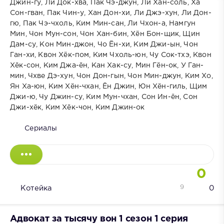
Джин-гу, Ли Док-хва, Пак Чэ-джун, Ли Хан-соль, Ха
Сон-гван, Пак Чин-у, Хан Дон-хи, Ли Джэ-хун, Ли Дон-
гю, Пак Чэ-чхоль, Ким Мин-сан, Ли Чхон-а, Намгун
Мин, Чон Мун-сон, Чон Хан-бин, Хён Бон-щик, Щин
Дам-су, Кон Мин-джон, Чо Ён-хи, Ким Джи-ын, Чон
Ган-хи, Квон Хёк-пом, Ким Чхоль-юн, Чу Сок-тхэ, Квон
Хёк-сон, Ким Джа-ён, Кан Хак-су, Мин Гён-ок, У Ган-
мин, Чхве Дэ-хун, Чон Дон-гын, Чон Мин-джун, Ким Хо,
Ян Ха-юн, Ким Хён-чхан, Ён Джин, Юн Хён-гиль, Щим
Джи-ю, Чу Джин-су, Ким Мун-чхан, Сон Ин-ён, Сон
Джи-хёк, Ким Хёк-чон, Ким Джин-ок
Сериалы
0
9
Котейка
0
Адвокат за тысячу вон 1 сезон 1 серия