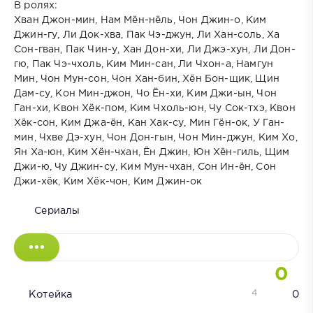
В ролях:
Хван Джон-мин, Нам Мён-нёль, Чон Джин-о, Ким
Джин-гу, Ли Док-хва, Пак Чэ-джун, Ли Хан-соль, Ха
Сон-гван, Пак Чин-у, Хан Дон-хи, Ли Джэ-хун, Ли Дон-
гю, Пак Чэ-чхоль, Ким Мин-сан, Ли Чхон-а, Намгун
Мин, Чон Мун-сон, Чон Хан-бин, Хён Бон-щик, Щин
Дам-су, Кон Мин-джон, Чо Ён-хи, Ким Джи-ын, Чон
Ган-хи, Квон Хёк-пом, Ким Чхоль-юн, Чу Сок-тхэ, Квон
Хёк-сон, Ким Джа-ён, Кан Хак-су, Мин Гён-ок, У Ган-
мин, Чхве Дэ-хун, Чон Дон-гын, Чон Мин-джун, Ким Хо,
Ян Ха-юн, Ким Хён-чхан, Ён Джин, Юн Хён-гиль, Щим
Джи-ю, Чу Джин-су, Ким Мун-чхан, Сон Ин-ён, Сон
Джи-хёк, Ким Хёк-чон, Ким Джин-ок
Сериалы
0
4
Котейка
0