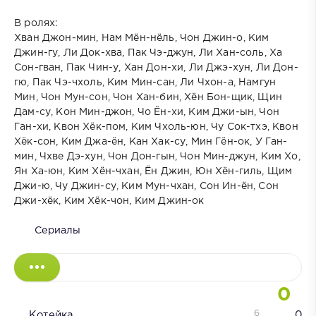
В ролях:
Хван Джон-мин, Нам Мён-нёль, Чон Джин-о, Ким
Джин-гу, Ли Док-хва, Пак Чэ-джун, Ли Хан-соль, Ха
Сон-гван, Пак Чин-у, Хан Дон-хи, Ли Джэ-хун, Ли Дон-
гю, Пак Чэ-чхоль, Ким Мин-сан, Ли Чхон-а, Намгун
Мин, Чон Мун-сон, Чон Хан-бин, Хён Бон-щик, Щин
Дам-су, Кон Мин-джон, Чо Ён-хи, Ким Джи-ын, Чон
Ган-хи, Квон Хёк-пом, Ким Чхоль-юн, Чу Сок-тхэ, Квон
Хёк-сон, Ким Джа-ён, Кан Хак-су, Мин Гён-ок, У Ган-
мин, Чхве Дэ-хун, Чон Дон-гын, Чон Мин-джун, Ким Хо,
Ян Ха-юн, Ким Хён-чхан, Ён Джин, Юн Хён-гиль, Щим
Джи-ю, Чу Джин-су, Ким Мун-чхан, Сон Ин-ён, Сон
Джи-хёк, Ким Хёк-чон, Ким Джин-ок
Сериалы
0
6
Котейка
0