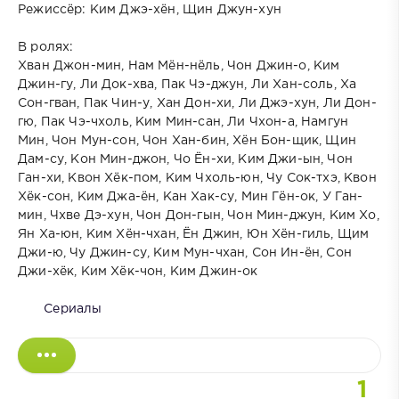
Режиссёр: Ким Джэ-хён, Щин Джун-хун
В ролях:
Хван Джон-мин, Нам Мён-нёль, Чон Джин-о, Ким
Джин-гу, Ли Док-хва, Пак Чэ-джун, Ли Хан-соль, Ха
Сон-гван, Пак Чин-у, Хан Дон-хи, Ли Джэ-хун, Ли Дон-
гю, Пак Чэ-чхоль, Ким Мин-сан, Ли Чхон-а, Намгун
Мин, Чон Мун-сон, Чон Хан-бин, Хён Бон-щик, Щин
Дам-су, Кон Мин-джон, Чо Ён-хи, Ким Джи-ын, Чон
Ган-хи, Квон Хёк-пом, Ким Чхоль-юн, Чу Сок-тхэ, Квон
Хёк-сон, Ким Джа-ён, Кан Хак-су, Мин Гён-ок, У Ган-
мин, Чхве Дэ-хун, Чон Дон-гын, Чон Мин-джун, Ким Хо,
Ян Ха-юн, Ким Хён-чхан, Ён Джин, Юн Хён-гиль, Щим
Джи-ю, Чу Джин-су, Ким Мун-чхан, Сон Ин-ён, Сон
Джи-хёк, Ким Хёк-чон, Ким Джин-ок
Сериалы
1