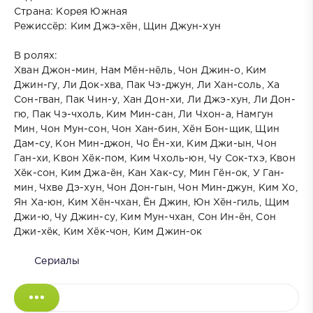
Страна: Корея Южная
Режиссёр: Ким Джэ-хён, Щин Джун-хун
В ролях:
Хван Джон-мин, Нам Мён-нёль, Чон Джин-о, Ким
Джин-гу, Ли Док-хва, Пак Чэ-джун, Ли Хан-соль, Ха
Сон-гван, Пак Чин-у, Хан Дон-хи, Ли Джэ-хун, Ли Дон-
гю, Пак Чэ-чхоль, Ким Мин-сан, Ли Чхон-а, Намгун
Мин, Чон Мун-сон, Чон Хан-бин, Хён Бон-щик, Щин
Дам-су, Кон Мин-джон, Чо Ён-хи, Ким Джи-ын, Чон
Ган-хи, Квон Хёк-пом, Ким Чхоль-юн, Чу Сок-тхэ, Квон
Хёк-сон, Ким Джа-ён, Кан Хак-су, Мин Гён-ок, У Ган-
мин, Чхве Дэ-хун, Чон Дон-гын, Чон Мин-джун, Ким Хо,
Ян Ха-юн, Ким Хён-чхан, Ён Джин, Юн Хён-гиль, Щим
Джи-ю, Чу Джин-су, Ким Мун-чхан, Сон Ин-ён, Сон
Джи-хёк, Ким Хёк-чон, Ким Джин-ок
Сериалы