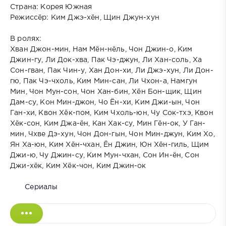
Страна: Корея Южная
Режиссёр: Ким Джэ-хён, Щин Джун-хун
В ролях:
Хван Джон-мин, Нам Мён-нёль, Чон Джин-о, Ким
Джин-гу, Ли Док-хва, Пак Чэ-джун, Ли Хан-соль, Ха
Сон-гван, Пак Чин-у, Хан Дон-хи, Ли Джэ-хун, Ли Дон-
гю, Пак Чэ-чхоль, Ким Мин-сан, Ли Чхон-а, Намгун
Мин, Чон Мун-сон, Чон Хан-бин, Хён Бон-щик, Щин
Дам-су, Кон Мин-джон, Чо Ён-хи, Ким Джи-ын, Чон
Ган-хи, Квон Хёк-пом, Ким Чхоль-юн, Чу Сок-тхэ, Квон
Хёк-сон, Ким Джа-ён, Кан Хак-су, Мин Гён-ок, У Ган-
мин, Чхве Дэ-хун, Чон Дон-гын, Чон Мин-джун, Ким Хо,
Ян Ха-юн, Ким Хён-чхан, Ён Джин, Юн Хён-гиль, Щим
Джи-ю, Чу Джин-су, Ким Мун-чхан, Сон Ин-ён, Сон
Джи-хёк, Ким Хёк-чон, Ким Джин-ок
Сериалы