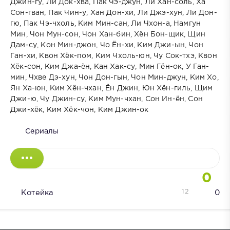
Джин-гу, Ли Док-хва, Пак Чэ-джун, Ли Хан-соль, Ха
Сон-гван, Пак Чин-у, Хан Дон-хи, Ли Джэ-хун, Ли Дон-
гю, Пак Чэ-чхоль, Ким Мин-сан, Ли Чхон-а, Намгун
Мин, Чон Мун-сон, Чон Хан-бин, Хён Бон-щик, Щин
Дам-су, Кон Мин-джон, Чо Ён-хи, Ким Джи-ын, Чон
Ган-хи, Квон Хёк-пом, Ким Чхоль-юн, Чу Сок-тхэ, Квон
Хёк-сон, Ким Джа-ён, Кан Хак-су, Мин Гён-ок, У Ган-
мин, Чхве Дэ-хун, Чон Дон-гын, Чон Мин-джун, Ким Хо,
Ян Ха-юн, Ким Хён-чхан, Ён Джин, Юн Хён-гиль, Щим
Джи-ю, Чу Джин-су, Ким Мун-чхан, Сон Ин-ён, Сон
Джи-хёк, Ким Хёк-чон, Ким Джин-ок
Сериалы
0
12
Котейка
0