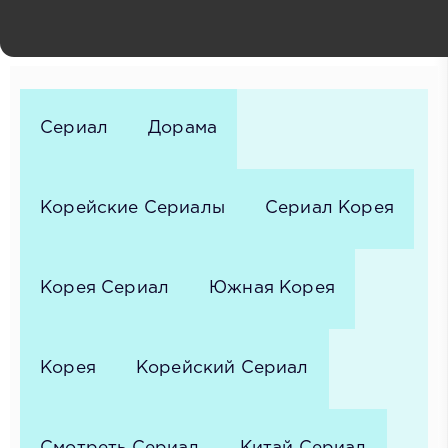
Дон-ук, Ём Дон-хон, Сон Гён-чхоль, Юн Да-гён, Хан
Джон-су, Щин Сын-хван, Ким Сон-ун, Чин Джу-хён, Ли
Джу-сын, Пан Ю-соль, Чон Ю-гын
Сериал
Дорама
Корейские Сериалы
Сериал Корея
Корея Сериал
Южная Корея
Корея
Корейский Сериал