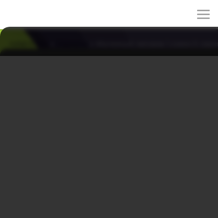
rulez-t.info
»
Сериалы
» Железный человек 1 сезон 5 сери
Железный человек 1 сезон 5 серия
06/07/2026 20:02
Чжу Хон Бин обеспечивает комфортное пребывание
своим спутникам. Родственники рады начать общение
с Чангом.
Жанры: фэнтези, мелодрама
Год: 2014
Страна: Корея Южная
Режиссёр: Ким Ён-су, Ким Джон-ён
В ролях:
Чон Джин, Ким Джэ-ён, Щин Сэ-гён, Хан Да-гам, Ли