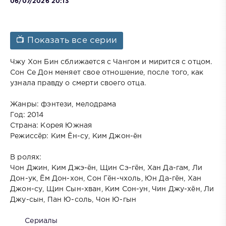
06/07/2026 20:13
📺 Показать все серии
Чжу Хон Бин сближается с Чангом и мирится с отцом.
Сон Се Дон меняет свое отношение, после того, как
узнала правду о смерти своего отца.
Жанры: фэнтези, мелодрама
Год: 2014
Страна: Корея Южная
Режиссёр: Ким Ён-су, Ким Джон-ён
В ролях:
Чон Джин, Ким Джэ-ён, Щин Сэ-гён, Хан Да-гам, Ли
Дон-ук, Ём Дон-хон, Сон Гён-чхоль, Юн Да-гён, Хан
Джон-су, Щин Сын-хван, Ким Сон-ун, Чин Джу-хён, Ли
Джу-сын, Пан Ю-соль, Чон Ю-гын
Сериалы