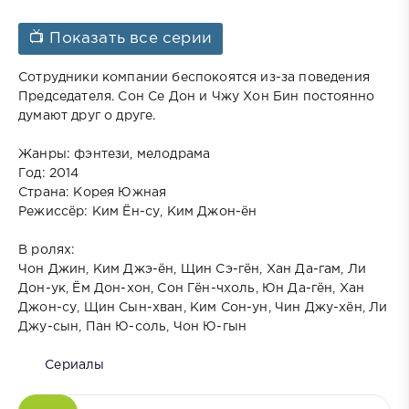
📺 Показать все серии
Сотрудники компании беспокоятся из-за поведения
Председателя. Сон Се Дон и Чжу Хон Бин постоянно
думают друг о друге.
Жанры: фэнтези, мелодрама
Год: 2014
Страна: Корея Южная
Режиссёр: Ким Ён-су, Ким Джон-ён
В ролях:
Чон Джин, Ким Джэ-ён, Щин Сэ-гён, Хан Да-гам, Ли
Дон-ук, Ём Дон-хон, Сон Гён-чхоль, Юн Да-гён, Хан
Джон-су, Щин Сын-хван, Ким Сон-ун, Чин Джу-хён, Ли
Джу-сын, Пан Ю-соль, Чон Ю-гын
Сериалы