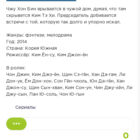
Чжу Хон Бин врывается в чужой дом, думая, что там
скрывется Ким Тэ Хи. Председатель добивается
встречи с той, которую так долго и упорно искал.
Жанры: фэнтези, мелодрама
Год: 2014
Страна: Корея Южная
Режиссёр: Ким Ён-су, Ким Джон-ён
В ролях:
Чон Джин, Ким Джэ-ён, Щин Сэ-гён, Хан Да-гам, Ли
Дон-ук, Ём Дон-хон, Сон Гён-чхоль, Юн Да-гён, Хан
Джон-су, Щин Сын-хван, Ким Сон-ун, Чин Джу-хён, Ли
Джу-сын, Пан Ю-соль, Чон Ю-гын
Сериалы
0