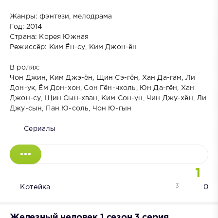
Жанры: фэнтези, мелодрама
Год: 2014
Страна: Корея Южная
Режиссёр: Ким Ён-су, Ким Джон-ён
В ролях:
Чон Джин, Ким Джэ-ён, Щин Сэ-гён, Хан Да-гам, Ли
Дон-ук, Ём Дон-хон, Сон Гён-чхоль, Юн Да-гён, Хан
Джон-су, Щин Сын-хван, Ким Сон-ун, Чин Джу-хён, Ли
Джу-сын, Пан Ю-соль, Чон Ю-гын
Сериалы
1
3
Котейка
0
Железный человек 1 сезон 3 серия