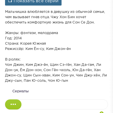
📺 Показать все серии
Мальчишка влюбляется в девушку из обычной семьи,
чем вызывает гнев отца. Чжу Хон Бин хочет
обеспечить комфортную жизнь для Сон Се Дон.
Жанры: фэнтези, мелодрама
Год: 2014
Страна: Корея Южная
Режиссёр: Ким Ён-су, Ким Джон-ён
В ролях:
Чон Джин, Ким Джэ-ён, Щин Сэ-гён, Хан Да-гам, Ли
Дон-ук, Ём Дон-хон, Сон Гён-чхоль, Юн Да-гён, Хан
Джон-су, Щин Сын-хван, Ким Сон-ун, Чин Джу-хён, Ли
Джу-сын, Пан Ю-соль, Чон Ю-гын
Сериалы