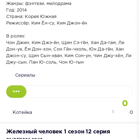
Жанры: фэнтези, мелодрама
Год: 2014
Страна: Корея Южная
Режиссёр: Ким Ён-су, Ким Джон-ён
В ролях:
Чон Джин, Ким Джэ-ён, Щин Сэ-гён, Хан Да-гам, Ли
Дон-ук, Ём Дон-хон, Сон Гён-чхоль, Юн Да-гён, Хан
Джон-су, Щин Сын-хван, Ким Сон-ун, Чин Джу-хён, Ли
Джу-сын, Пан Ю-соль, Чон Ю-гын
Сериалы
0
3
Котейка
0
Железный человек 1 сезон 12 серия