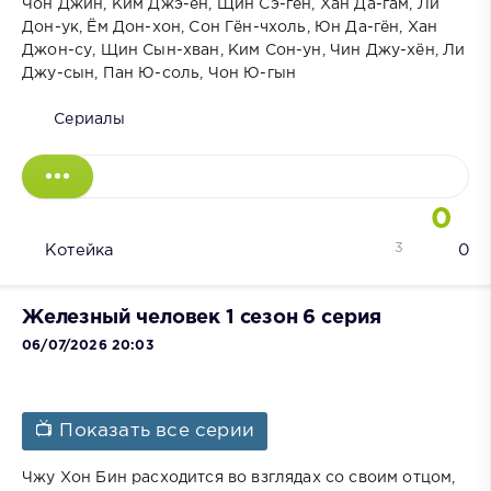
Чон Джин, Ким Джэ-ён, Щин Сэ-гён, Хан Да-гам, Ли
Дон-ук, Ём Дон-хон, Сон Гён-чхоль, Юн Да-гён, Хан
Джон-су, Щин Сын-хван, Ким Сон-ун, Чин Джу-хён, Ли
Джу-сын, Пан Ю-соль, Чон Ю-гын
Сериалы
0
3
Котейка
0
Железный человек 1 сезон 6 серия
06/07/2026 20:03
📺 Показать все серии
Чжу Хон Бин расходится во взглядах со своим отцом,