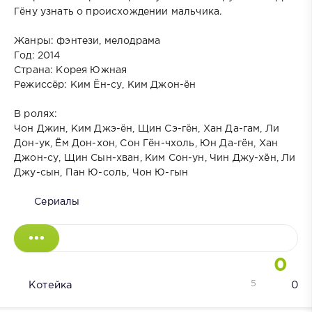
Гёну узнать о происхождении мальчика.
Жанры: фэнтези, мелодрама
Год: 2014
Страна: Корея Южная
Режиссёр: Ким Ён-су, Ким Джон-ён
В ролях:
Чон Джин, Ким Джэ-ён, Щин Сэ-гён, Хан Да-гам, Ли
Дон-ук, Ём Дон-хон, Сон Гён-чхоль, Юн Да-гён, Хан
Джон-су, Щин Сын-хван, Ким Сон-ун, Чин Джу-хён, Ли
Джу-сын, Пан Ю-соль, Чон Ю-гын
Сериалы
0
5
Котейка
0