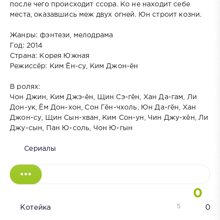
после чего происходит ссора. Ко не находит себе
места, оказавшись меж двух огней. Юн строит козни.
Жанры: фэнтези, мелодрама
Год: 2014
Страна: Корея Южная
Режиссёр: Ким Ён-су, Ким Джон-ён
В ролях:
Чон Джин, Ким Джэ-ён, Щин Сэ-гён, Хан Да-гам, Ли
Дон-ук, Ём Дон-хон, Сон Гён-чхоль, Юн Да-гён, Хан
Джон-су, Щин Сын-хван, Ким Сон-ун, Чин Джу-хён, Ли
Джу-сын, Пан Ю-соль, Чон Ю-гын
Сериалы
0
5
Котейка
0