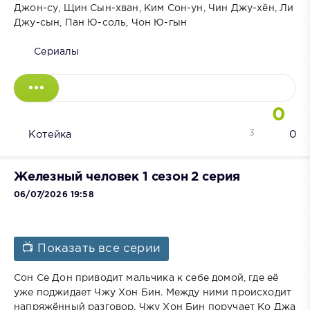
Джон-су, Щин Сын-хван, Ким Сон-ун, Чин Джу-хён, Ли
Джу-сын, Пан Ю-соль, Чон Ю-гын
Сериалы
0
3
Котейка
0
Железный человек 1 сезон 2 серия
06/07/2026 19:58
📺 Показать все серии
Сон Се Дон приводит мальчика к себе домой, где её
уже поджидает Чжу Хон Бин. Между ними происходит
напряжённый разговор. Чжу Хон Бин поручает Ко Джа