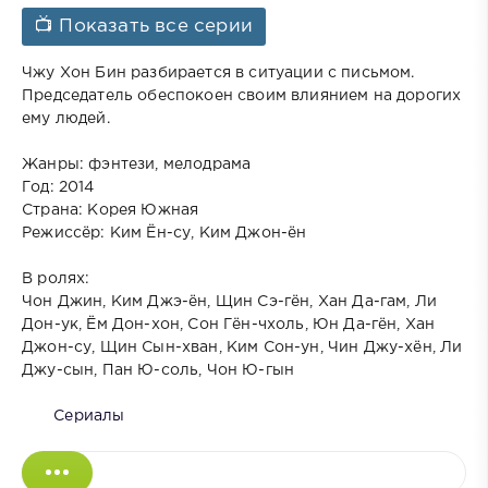
📺 Показать все серии
Чжу Хон Бин разбирается в ситуации с письмом.
Председатель обеспокоен своим влиянием на дорогих
ему людей.
Жанры: фэнтези, мелодрама
Год: 2014
Страна: Корея Южная
Режиссёр: Ким Ён-су, Ким Джон-ён
В ролях:
Чон Джин, Ким Джэ-ён, Щин Сэ-гён, Хан Да-гам, Ли
Дон-ук, Ём Дон-хон, Сон Гён-чхоль, Юн Да-гён, Хан
Джон-су, Щин Сын-хван, Ким Сон-ун, Чин Джу-хён, Ли
Джу-сын, Пан Ю-соль, Чон Ю-гын
Сериалы