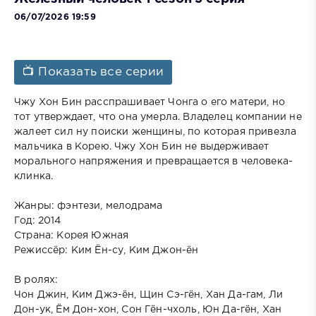
06/07/2026 19:59
📺 Показать все серии
Чжу Хон Бин расспрашивает Чонга о его матери, но
тот утверждает, что она умерла. Владелец компании не
жалеет сил ну поиски женщины, по которая привезла
мальчика в Корею. Чжу Хон Бин не выдерживает
морального напряжения и превращается в человека-
клинка.
Жанры: фэнтези, мелодрама
Год: 2014
Страна: Корея Южная
Режиссёр: Ким Ён-су, Ким Джон-ён
В ролях:
Чон Джин, Ким Джэ-ён, Щин Сэ-гён, Хан Да-гам, Ли
Дон-ук, Ём Дон-хон, Сон Гён-чхоль, Юн Да-гён, Хан