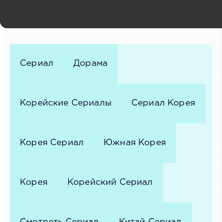
Дон-ук, Ём Дон-хон, Сон Гён-чхоль, Юн Да-гён, Хан
Джон-су, Щин Сын-хван, Ким Сон-ун, Чин Джу-хён, Ли
Джу-сын, Пан Ю-соль, Чон Ю-гын
Сериал
Дорама
Корейские Сериалы
Сериал Корея
Корея Сериал
Южная Корея
Корея
Корейский Сериал