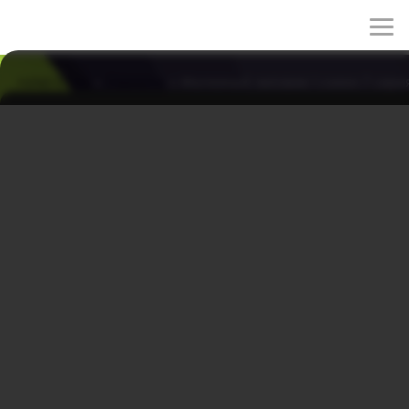
rulez-t.info
»
Сериалы
» Железный человек 1 сезон 7 сери
Железный человек 1 сезон 7 серия
06/07/2026 20:06
Гнев Чжу Хон Бина растет, что отражается на его
контроле над способностью. Юн начинает действовать
соответственно своему плану по отношению к Чангу.
Жанры: фэнтези, мелодрама
Год: 2014
Страна: Корея Южная
Режиссёр: Ким Ён-су, Ким Джон-ён
В ролях:
Чон Джин, Ким Джэ-ён, Щин Сэ-гён, Хан Да-гам, Ли