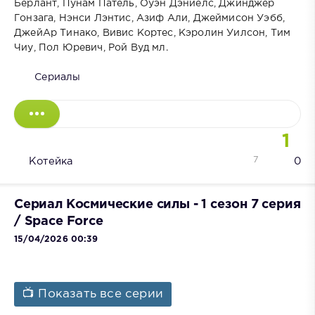
Берлант, Пунам Патель, Оуэн Дэниелс, Джинджер
Гонзага, Нэнси Лэнтис, Азиф Али, Джеймисон Уэбб,
ДжейАр Тинако, Вивис Кортес, Кэролин Уилсон, Тим
Чиу, Пол Юревич, Рой Вуд мл.
Сериалы
1
7
Котейка
0
Сериал Космические силы - 1 сезон 7 серия
/ Space Force
15/04/2026 00:39
📺 Показать все серии