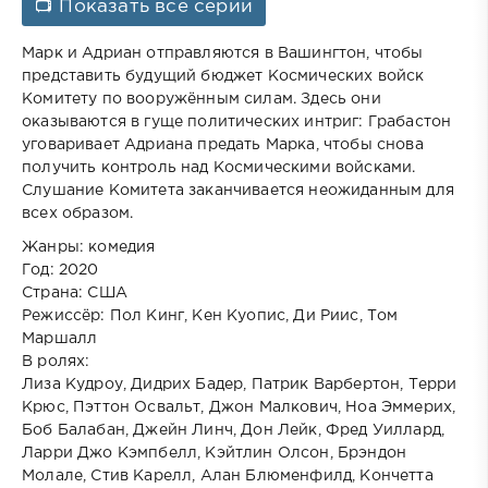
📺 Показать все серии
Марк и Адриан отправляются в Вашингтон, чтобы
представить будущий бюджет Космических войск
Комитету по вооружённым силам. Здесь они
оказываются в гуще политических интриг: Грабастон
уговаривает Адриана предать Марка, чтобы снова
получить контроль над Космическими войсками.
Слушание Комитета заканчивается неожиданным для
всех образом.
Жанры: комедия
Год: 2020
Страна: США
Режиссёр: Пол Кинг, Кен Куопис, Ди Риис, Том
Маршалл
В ролях:
Лиза Кудроу, Дидрих Бадер, Патрик Варбертон, Терри
Крюс, Пэттон Освальт, Джон Малкович, Ноа Эммерих,
Боб Балабан, Джейн Линч, Дон Лейк, Фред Уиллард,
Ларри Джо Кэмпбелл, Кэйтлин Олсон, Брэндон
Молале, Стив Карелл, Алан Блюменфилд, Кончетта