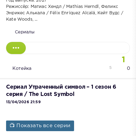
Год выпуска: 2021
Режиссёр: Матиас Хендл / Mathias Herndl, Феликс
Энрикес Алькала / Félix Enríquez Alcalá, Кейт Вудс /
Kate Woods, ...
Сериалы
1
5
Котейка
0
Сериал Утраченный символ – 1 сезон 6
серия / The Lost Symbol
13/04/2026 21:59
📺 Показать все серии