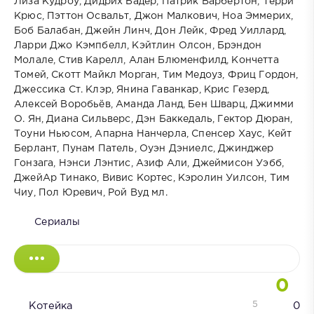
Лиза Кудроу, Дидрих Бадер, Патрик Варбертон, Терри
Крюс, Пэттон Освальт, Джон Малкович, Ноа Эммерих,
Боб Балабан, Джейн Линч, Дон Лейк, Фред Уиллард,
Ларри Джо Кэмпбелл, Кэйтлин Олсон, Брэндон
Молале, Стив Карелл, Алан Блюменфилд, Кончетта
Томей, Скотт Майкл Морган, Тим Медоуз, Фриц Гордон,
Джессика Ст. Клэр, Янина Гаванкар, Крис Гезерд,
Алексей Воробьёв, Аманда Ланд, Бен Шварц, Джимми
О. Ян, Диана Сильверс, Дэн Баккедаль, Гектор Дюран,
Тоуни Ньюсом, Апарна Нанчерла, Спенсер Хаус, Кейт
Берлант, Пунам Патель, Оуэн Дэниелс, Джинджер
Гонзага, Нэнси Лэнтис, Азиф Али, Джеймисон Уэбб,
ДжейАр Тинако, Вивис Кортес, Кэролин Уилсон, Тим
Чиу, Пол Юревич, Рой Вуд мл.
Сериалы
0
5
Котейка
0