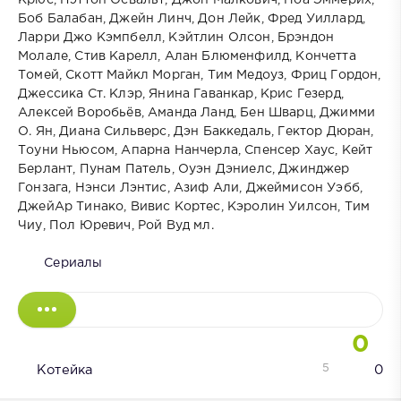
Крюс, Пэттон Освальт, Джон Малкович, Ноа Эммерих,
Боб Балабан, Джейн Линч, Дон Лейк, Фред Уиллард,
Ларри Джо Кэмпбелл, Кэйтлин Олсон, Брэндон
Молале, Стив Карелл, Алан Блюменфилд, Кончетта
Томей, Скотт Майкл Морган, Тим Медоуз, Фриц Гордон,
Джессика Ст. Клэр, Янина Гаванкар, Крис Гезерд,
Алексей Воробьёв, Аманда Ланд, Бен Шварц, Джимми
О. Ян, Диана Сильверс, Дэн Баккедаль, Гектор Дюран,
Тоуни Ньюсом, Апарна Нанчерла, Спенсер Хаус, Кейт
Берлант, Пунам Патель, Оуэн Дэниелс, Джинджер
Гонзага, Нэнси Лэнтис, Азиф Али, Джеймисон Уэбб,
ДжейАр Тинако, Вивис Кортес, Кэролин Уилсон, Тим
Чиу, Пол Юревич, Рой Вуд мл.
Сериалы
0
5
Котейка
0