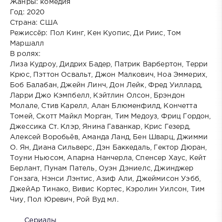
Жанры: комедия
Год: 2020
Страна: США
Режиссёр: Пол Кинг, Кен Куопис, Ди Риис, Том
Маршалл
В ролях:
Лиза Кудроу, Дидрих Бадер, Патрик Варбертон, Терри
Крюс, Пэттон Освальт, Джон Малкович, Ноа Эммерих,
Боб Балабан, Джейн Линч, Дон Лейк, Фред Уиллард,
Ларри Джо Кэмпбелл, Кэйтлин Олсон, Брэндон
Молале, Стив Карелл, Алан Блюменфилд, Кончетта
Томей, Скотт Майкл Морган, Тим Медоуз, Фриц Гордон,
Джессика Ст. Клэр, Янина Гаванкар, Крис Гезерд,
Алексей Воробьёв, Аманда Ланд, Бен Шварц, Джимми
О. Ян, Диана Сильверс, Дэн Баккедаль, Гектор Дюран,
Тоуни Ньюсом, Апарна Нанчерла, Спенсер Хаус, Кейт
Берлант, Пунам Патель, Оуэн Дэниелс, Джинджер
Гонзага, Нэнси Лэнтис, Азиф Али, Джеймисон Уэбб,
ДжейАр Тинако, Вивис Кортес, Кэролин Уилсон, Тим
Чиу, Пол Юревич, Рой Вуд мл.
Сериалы