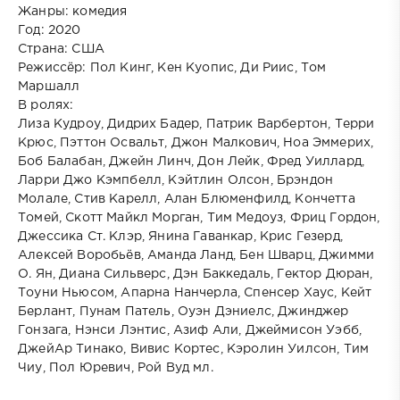
Жанры: комедия
Год: 2020
Страна: США
Режиссёр: Пол Кинг, Кен Куопис, Ди Риис, Том
Маршалл
В ролях:
Лиза Кудроу, Дидрих Бадер, Патрик Варбертон, Терри
Крюс, Пэттон Освальт, Джон Малкович, Ноа Эммерих,
Боб Балабан, Джейн Линч, Дон Лейк, Фред Уиллард,
Ларри Джо Кэмпбелл, Кэйтлин Олсон, Брэндон
Молале, Стив Карелл, Алан Блюменфилд, Кончетта
Томей, Скотт Майкл Морган, Тим Медоуз, Фриц Гордон,
Джессика Ст. Клэр, Янина Гаванкар, Крис Гезерд,
Алексей Воробьёв, Аманда Ланд, Бен Шварц, Джимми
О. Ян, Диана Сильверс, Дэн Баккедаль, Гектор Дюран,
Тоуни Ньюсом, Апарна Нанчерла, Спенсер Хаус, Кейт
Берлант, Пунам Патель, Оуэн Дэниелс, Джинджер
Гонзага, Нэнси Лэнтис, Азиф Али, Джеймисон Уэбб,
ДжейАр Тинако, Вивис Кортес, Кэролин Уилсон, Тим
Чиу, Пол Юревич, Рой Вуд мл.