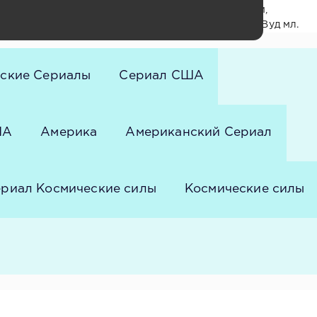
ниелс, Джинджер Гонзага, Нэнси Лэнтис, Азиф Али,
тес, Кэролин Уилсон, Тим Чиу, Пол Юревич, Рой Вуд мл.
ские Сериалы
Сериал США
ША
Америка
Американский Сериал
риал Космические силы
Космические силы