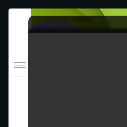
rulez-t.info
»
Сериалы
» Сериал Космиче
Сериал Космические силы
15/04/2026 00:47
Жанры: комедия
Год: 2020
Страна: США
Режиссёр: Пол Кинг, Кен Куопис, Ди Риис,
В ролях:
Лиза Кудроу, Дидрих Бадер, Патрик Варбер
Эммерих, Боб Балабан, Джейн Линч, Дон Ле
Брэндон Молале, Стив Карелл, Алан Блюмен
Гордон, Джессика Ст. Клэр, Янина Гаванкар
Джимми О. Ян, Диана Сильверс, Дэн Баккед