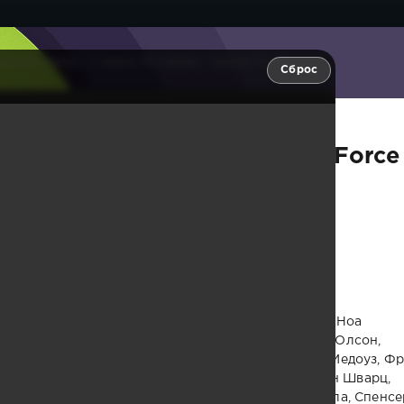
ские силы - 1 сезон 10 серия / Space Force
Сброс
 - 1 сезон 10 серия / Space Force
 Том Маршалл
тон, Терри Крюс, Пэттон Освальт, Джон Малкович, Ноа
йк, Фред Уиллард, Ларри Джо Кэмпбелл, Кэйтлин Олсон,
филд, Кончетта Томей, Скотт Майкл Морган, Тим Медоуз, Ф
, Крис Гезерд, Алексей Воробьёв, Аманда Ланд, Бен Шварц,
аль, Гектор Дюран, Тоуни Ньюсом, Апарна Нанчерла, Спенсе