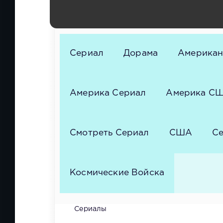
Хаус, Кейт Берлант, Пунам Патель, Оуэн Дэ
Джеймисон Уэбб, ДжейАр Тинако, Вивис Кор
Сериал
Дорама
Американ
Америка Сериал
Америка С
Смотреть Сериал
США
Се
Космические Войска
Сериалы