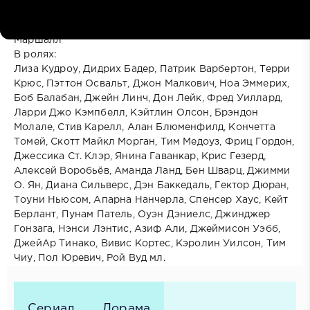
Страна: США
Режиссёр: Пол Кинг, Кен Куопис, Ди Риис, Том
Маршалл
В ролях:
Лиза Кудроу, Дидрих Бадер, Патрик Варбертон, Терри
Крюс, Пэттон Освальт, Джон Малкович, Ноа Эммерих,
Боб Балабан, Джейн Линч, Дон Лейк, Фред Уиллард,
Ларри Джо Кэмпбелл, Кэйтлин Олсон, Брэндон
Молале, Стив Карелл, Алан Блюменфилд, Кончетта
Томей, Скотт Майкл Морган, Тим Медоуз, Фриц Гордон,
Джессика Ст. Клэр, Янина Гаванкар, Крис Гезерд,
Алексей Воробьёв, Аманда Ланд, Бен Шварц, Джимми
О. Ян, Диана Сильверс, Дэн Баккедаль, Гектор Дюран,
Тоуни Ньюсом, Апарна Нанчерла, Спенсер Хаус, Кейт
Берлант, Пунам Патель, Оуэн Дэниелс, Джинджер
Гонзага, Нэнси Лэнтис, Азиф Али, Джеймисон Уэбб,
ДжейАр Тинако, Вивис Кортес, Кэролин Уилсон, Тим
Чиу, Пол Юревич, Рой Вуд мл.
Сериал
Дорама