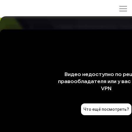
rulez-t.info
»
Сериалы
» Сериал Космические силы - 1 сезо
Сериал Космические силы - 1 сезон 5 серия
/ Space Force
15/04/2026 00:37
Наступает день большой спортивной игры, в которой
космические войска должны побороть воздушные
силы в битве на экзоскелетах, имитирующей военное
столкновение на поверхности Луны. Какая команда
победит в необычной схватке - Нейрда или
Грабастона? Адриан отказывается участвовать, но в
последний момент преподносит сюрприз для
противника.
Жанры: комедия
Год: 2020