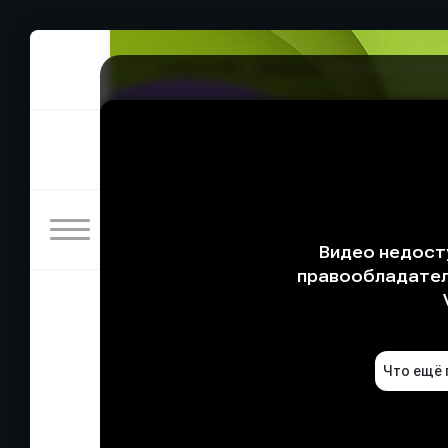
rulez-t.info
»
Сериалы
» Сериал Космиче
Сериал Космические силы
15/04/2026 00:32
После того, как "Эпсилон 6" потерял солне
руководством Марка нужно придумать способ
орбиты. Нейрд выбирает необычного исполни
согласиться ли "астронавт" выйти в открыт
Жанры: комедия
Год: 2020
Страна: США
Режиссёр: Пол Кинг, Кен Куопис, Ди Риис,
В ролях: