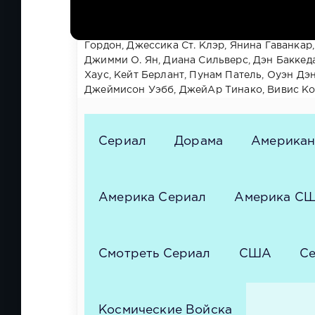
Лиза Кудроу, Дидрих Бадер, Патрик Варбер
Эммерих, Боб Балабан, Джейн Линч, Дон Ле
Брэндон Молале, Стив Карелл, Алан Блюмен
Гордон, Джессика Ст. Клэр, Янина Гаванкар
Джимми О. Ян, Диана Сильверс, Дэн Баккед
Хаус, Кейт Берлант, Пунам Патель, Оуэн Дэ
Джеймисон Уэбб, ДжейАр Тинако, Вивис Кор
Сериал
Дорама
Американ
Америка Сериал
Америка С
Смотреть Сериал
США
Се
Космические Войска