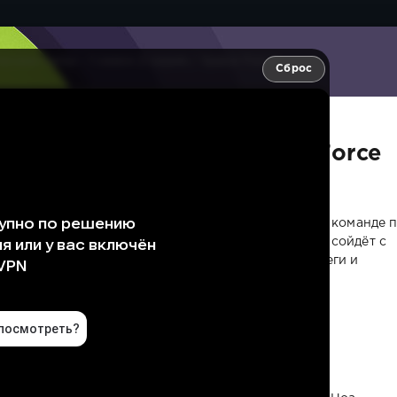
ские силы - 1 сезон 2 серия / Space Force
Сброс
 - 1 сезон 2 серия / Space Force
чные панели из-за встречи с китайским спутником, команде 
 починить космический аппарат до того, как тот сойдёт с
теля для этой задачи, но поддержат ли его коллеги и
ый космос?
 Том Маршалл