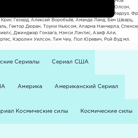
тон, Терри Крюс, Пэттон Освальт, Джон Малкович, Ноа
йк, Фред Уиллард, Ларри Джо Кэмпбелл, Кэйтлин Олсон,
филд, Кончетта Томей, Скотт Майкл Морган, Тим Медоуз, Ф
, Крис Гезерд, Алексей Воробьёв, Аманда Ланд, Бен Шварц,
аль, Гектор Дюран, Тоуни Ньюсом, Апарна Нанчерла, Спенсе
ниелс, Джинджер Гонзага, Нэнси Лэнтис, Азиф Али,
тес, Кэролин Уилсон, Тим Чиу, Пол Юревич, Рой Вуд мл.
ские Сериалы
Сериал США
ША
Америка
Американский Сериал
риал Космические силы
Космические силы