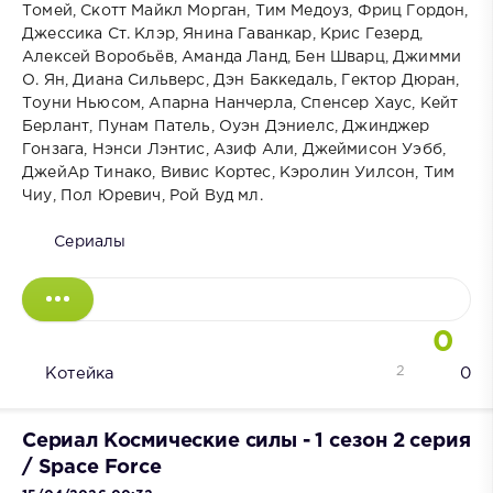
Томей, Скотт Майкл Морган, Тим Медоуз, Фриц Гордон,
Джессика Ст. Клэр, Янина Гаванкар, Крис Гезерд,
Алексей Воробьёв, Аманда Ланд, Бен Шварц, Джимми
О. Ян, Диана Сильверс, Дэн Баккедаль, Гектор Дюран,
Тоуни Ньюсом, Апарна Нанчерла, Спенсер Хаус, Кейт
Берлант, Пунам Патель, Оуэн Дэниелс, Джинджер
Гонзага, Нэнси Лэнтис, Азиф Али, Джеймисон Уэбб,
ДжейАр Тинако, Вивис Кортес, Кэролин Уилсон, Тим
Чиу, Пол Юревич, Рой Вуд мл.
Сериалы
0
2
Котейка
0
Сериал Космические силы - 1 сезон 2 серия
/ Space Force