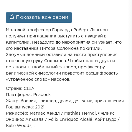
📺 Показать все серии
Молодой профессор Гарварда Роберт Лэнгдон
получает приглашение выступить с лекцией в
Капитолии. Незадолго до мероприятия он узнает, что
его наставника Питера Соломона похитили.
Злоумышленники оставили на месте преступления
отсеченную руку Соломона. Чтобы спасти друга и
остановить глобальный заговор, профессору
религиозной символогии предстоит расшифровать
«утраченное слово» масонов.
Страна: США
Платформа: Peacock
Жанр: боевик, триллер, драма, детектив, приключения
Год выпуска: 2021
Режиссёр: Матиас Хендл / Mathias Herndl, Феликс
Энрикес Алькала / Félix Enríquez Alcalá, Кейт Вудс /
Kate Woods, ...