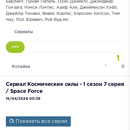
Берлант, Пунам Патель, Оуэн Дэниелс, Джинджер
Гонзага, Нэнси Лэнтис, Азиф Али, Джеймисон Уэбб,
ДжейАр Тинако, Вивис Кортес, Кэролин Уилсон, Тим
Чиу, Пол Юревич, Рой Вуд мл.
Сериалы
1
7
Котейка
0
Сериал Космические силы - 1 сезон 7 серия
/ Space Force
15/04/2026 00:39
📺 Показать все серии