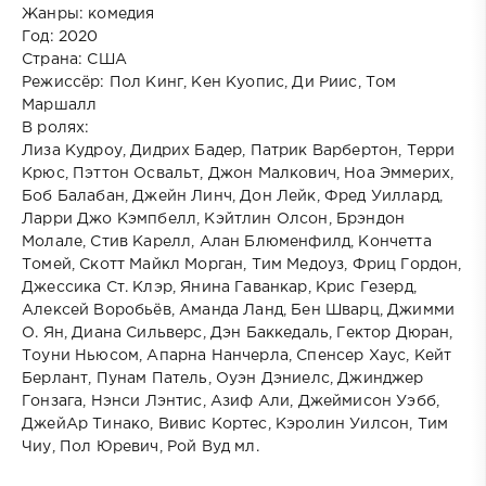
Жанры: комедия
Год: 2020
Страна: США
Режиссёр: Пол Кинг, Кен Куопис, Ди Риис, Том
Маршалл
В ролях:
Лиза Кудроу, Дидрих Бадер, Патрик Варбертон, Терри
Крюс, Пэттон Освальт, Джон Малкович, Ноа Эммерих,
Боб Балабан, Джейн Линч, Дон Лейк, Фред Уиллард,
Ларри Джо Кэмпбелл, Кэйтлин Олсон, Брэндон
Молале, Стив Карелл, Алан Блюменфилд, Кончетта
Томей, Скотт Майкл Морган, Тим Медоуз, Фриц Гордон,
Джессика Ст. Клэр, Янина Гаванкар, Крис Гезерд,
Алексей Воробьёв, Аманда Ланд, Бен Шварц, Джимми
О. Ян, Диана Сильверс, Дэн Баккедаль, Гектор Дюран,
Тоуни Ньюсом, Апарна Нанчерла, Спенсер Хаус, Кейт
Берлант, Пунам Патель, Оуэн Дэниелс, Джинджер
Гонзага, Нэнси Лэнтис, Азиф Али, Джеймисон Уэбб,
ДжейАр Тинако, Вивис Кортес, Кэролин Уилсон, Тим
Чиу, Пол Юревич, Рой Вуд мл.