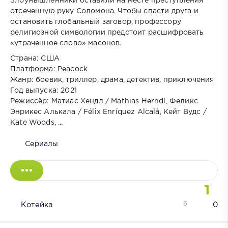
Злоумышленники оставили на месте преступления
отсеченную руку Соломона. Чтобы спасти друга и
остановить глобальный заговор, профессору
религиозной символогии предстоит расшифровать
«утраченное слово» масонов.
Страна: США
Платформа: Peacock
Жанр: боевик, триллер, драма, детектив, приключения
Год выпуска: 2021
Режиссёр: Матиас Хендл / Mathias Herndl, Феликс
Энрикес Алькала / Félix Enríquez Alcalá, Кейт Вудс /
Kate Woods, ...
Сериалы
1
6
Котейка
0