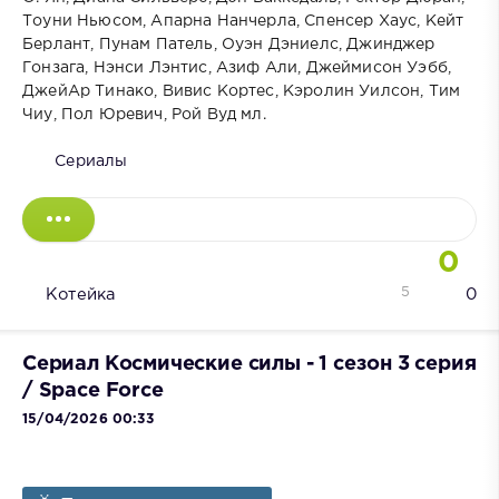
Тоуни Ньюсом, Апарна Нанчерла, Спенсер Хаус, Кейт
Берлант, Пунам Патель, Оуэн Дэниелс, Джинджер
Гонзага, Нэнси Лэнтис, Азиф Али, Джеймисон Уэбб,
ДжейАр Тинако, Вивис Кортес, Кэролин Уилсон, Тим
Чиу, Пол Юревич, Рой Вуд мл.
Сериалы
0
5
Котейка
0
Сериал Космические силы - 1 сезон 3 серия
/ Space Force
15/04/2026 00:33