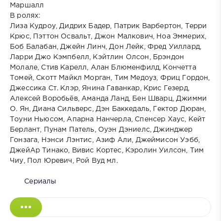
Маршалл
В ролях:
Лиза Кудроу, Дидрих Бадер, Патрик Варбертон, Терри
Крюс, Пэттон Освальт, Джон Малкович, Ноа Эммерих,
Боб Балабан, Джейн Линч, Дон Лейк, Фред Уиллард,
Ларри Джо Кэмпбелл, Кэйтлин Олсон, Брэндон
Молале, Стив Карелл, Алан Блюменфилд, Кончетта
Томей, Скотт Майкл Морган, Тим Медоуз, Фриц Гордон,
Джессика Ст. Клэр, Янина Гаванкар, Крис Гезерд,
Алексей Воробьёв, Аманда Ланд, Бен Шварц, Джимми
О. Ян, Диана Сильверс, Дэн Баккедаль, Гектор Дюран,
Тоуни Ньюсом, Апарна Нанчерла, Спенсер Хаус, Кейт
Берлант, Пунам Патель, Оуэн Дэниелс, Джинджер
Гонзага, Нэнси Лэнтис, Азиф Али, Джеймисон Уэбб,
ДжейАр Тинако, Вивис Кортес, Кэролин Уилсон, Тим
Чиу, Пол Юревич, Рой Вуд мл.
Сериалы