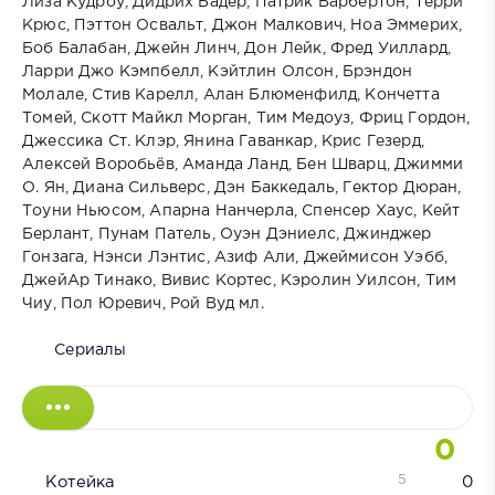
Лиза Кудроу, Дидрих Бадер, Патрик Варбертон, Терри
Крюс, Пэттон Освальт, Джон Малкович, Ноа Эммерих,
Боб Балабан, Джейн Линч, Дон Лейк, Фред Уиллард,
Ларри Джо Кэмпбелл, Кэйтлин Олсон, Брэндон
Молале, Стив Карелл, Алан Блюменфилд, Кончетта
Томей, Скотт Майкл Морган, Тим Медоуз, Фриц Гордон,
Джессика Ст. Клэр, Янина Гаванкар, Крис Гезерд,
Алексей Воробьёв, Аманда Ланд, Бен Шварц, Джимми
О. Ян, Диана Сильверс, Дэн Баккедаль, Гектор Дюран,
Тоуни Ньюсом, Апарна Нанчерла, Спенсер Хаус, Кейт
Берлант, Пунам Патель, Оуэн Дэниелс, Джинджер
Гонзага, Нэнси Лэнтис, Азиф Али, Джеймисон Уэбб,
ДжейАр Тинако, Вивис Кортес, Кэролин Уилсон, Тим
Чиу, Пол Юревич, Рой Вуд мл.
Сериалы
0
5
Котейка
0