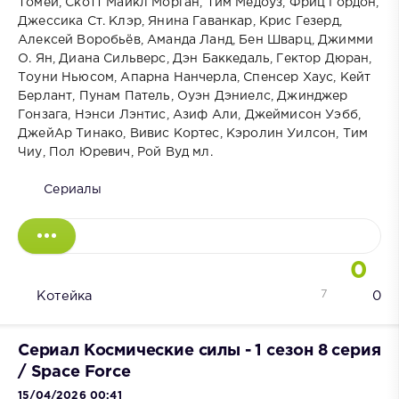
Томей, Скотт Майкл Морган, Тим Медоуз, Фриц Гордон,
Джессика Ст. Клэр, Янина Гаванкар, Крис Гезерд,
Алексей Воробьёв, Аманда Ланд, Бен Шварц, Джимми
О. Ян, Диана Сильверс, Дэн Баккедаль, Гектор Дюран,
Тоуни Ньюсом, Апарна Нанчерла, Спенсер Хаус, Кейт
Берлант, Пунам Патель, Оуэн Дэниелс, Джинджер
Гонзага, Нэнси Лэнтис, Азиф Али, Джеймисон Уэбб,
ДжейАр Тинако, Вивис Кортес, Кэролин Уилсон, Тим
Чиу, Пол Юревич, Рой Вуд мл.
Сериалы
0
7
Котейка
0
Сериал Космические силы - 1 сезон 8 серия
/ Space Force
15/04/2026 00:41