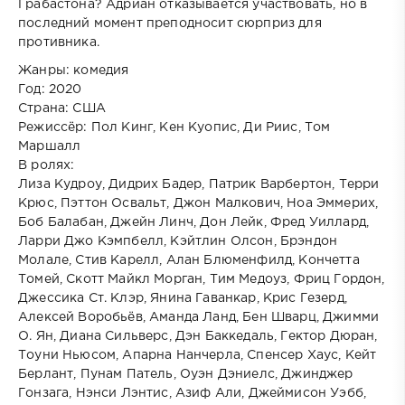
Грабастона? Адриан отказывается участвовать, но в
последний момент преподносит сюрприз для
противника.
Жанры: комедия
Год: 2020
Страна: США
Режиссёр: Пол Кинг, Кен Куопис, Ди Риис, Том
Маршалл
В ролях:
Лиза Кудроу, Дидрих Бадер, Патрик Варбертон, Терри
Крюс, Пэттон Освальт, Джон Малкович, Ноа Эммерих,
Боб Балабан, Джейн Линч, Дон Лейк, Фред Уиллард,
Ларри Джо Кэмпбелл, Кэйтлин Олсон, Брэндон
Молале, Стив Карелл, Алан Блюменфилд, Кончетта
Томей, Скотт Майкл Морган, Тим Медоуз, Фриц Гордон,
Джессика Ст. Клэр, Янина Гаванкар, Крис Гезерд,
Алексей Воробьёв, Аманда Ланд, Бен Шварц, Джимми
О. Ян, Диана Сильверс, Дэн Баккедаль, Гектор Дюран,
Тоуни Ньюсом, Апарна Нанчерла, Спенсер Хаус, Кейт
Берлант, Пунам Патель, Оуэн Дэниелс, Джинджер
Гонзага, Нэнси Лэнтис, Азиф Али, Джеймисон Уэбб,