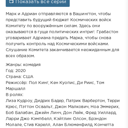
📺 Показать все серии
Марк и Адриан отправляются в Вашингтон, чтобы
представить будущий бюджет Космических войск
Комитету по вооружённым силам. Здесь они
оказываются в гуще политических интриг: Грабастон
уговаривает Адриана предать Марка, чтобы снова
получить контроль над Космическими войсками.
Слушание Комитета заканчивается неожиданным для
всех образом.
Жанры: комедия
Год: 2020
Страна: США
Режиссёр: Пол Кинг, Кен Куопис, Ди Риис, Том
Маршалл
В ролях:
Лиза Кудроу, Дидрих Бадер, Патрик Варбертон, Терри
Крюс, Пэттон Освальт, Джон Малкович, Ноа Эммерих,
Боб Балабан, Джейн Линч, Дон Лейк, Фред Уиллард,
Ларри Джо Кэмпбелл, Кэйтлин Олсон, Брэндон
Молале, Стив Карелл, Алан Блюменфилд, Кончетта