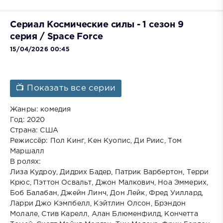
Сериал Космические силы - 1 сезон 9
серия / Space Force
15/04/2026 00:45
📺 Показать все серии
Жанры: комедия
Год: 2020
Страна: США
Режиссёр: Пол Кинг, Кен Куопис, Ди Риис, Том
Маршалл
В ролях:
Лиза Кудроу, Дидрих Бадер, Патрик Варбертон, Терри
Крюс, Пэттон Освальт, Джон Малкович, Ноа Эммерих,
Боб Балабан, Джейн Линч, Дон Лейк, Фред Уиллард,
Ларри Джо Кэмпбелл, Кэйтлин Олсон, Брэндон
Молале, Стив Карелл, Алан Блюменфилд, Кончетта