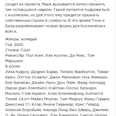
уходит из проекта, Марк вызывается лично прожить
там оставшуюся неделю. Герой пытается подружиться
с коллегами, но для этого ему придётся признать
собственные страхи и слабости. В это время Тони и
Брэд разрабатывают новую форму для Космических
войск.
Жанры: комедия
Год: 2020
Страна: США
Режиссёр: Пол Кинг, Кен Куопис, Ди Риис, Том
Маршалл
В ролях:
Лиза Кудроу, Дидрих Бадер, Патрик Варбертон, Терри
Крюс, Пэттон Освальт, Джон Малкович, Ноа Эммерих,
Боб Балабан, Джейн Линч, Дон Лейк, Фред Уиллард,
Ларри Джо Кэмпбелл, Кэйтлин Олсон, Брэндон
Молале, Стив Карелл, Алан Блюменфилд, Кончетта
Томей, Скотт Майкл Морган, Тим Медоуз, Фриц Гордон,
Джессика Ст. Клэр, Янина Гаванкар, Крис Гезерд,
Алексей Воробьёв, Аманда Ланд, Бен Шварц, Джимми
О. Ян, Диана Сильверс, Дэн Баккедаль, Гектор Дюран,