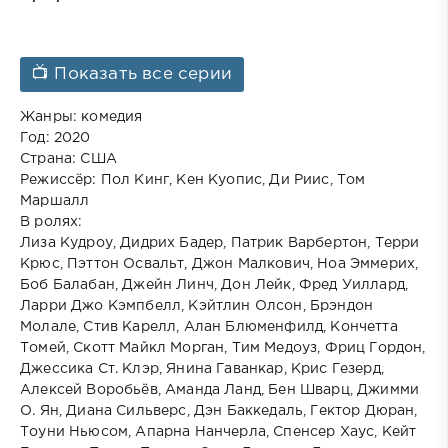
📺 Показать все серии
Жанры: комедия
Год: 2020
Страна: США
Режиссёр: Пол Кинг, Кен Куопис, Ди Риис, Том
Маршалл
В ролях:
Лиза Кудроу, Дидрих Бадер, Патрик Варбертон, Терри
Крюс, Пэттон Освальт, Джон Малкович, Ноа Эммерих,
Боб Балабан, Джейн Линч, Дон Лейк, Фред Уиллард,
Ларри Джо Кэмпбелл, Кэйтлин Олсон, Брэндон
Молале, Стив Карелл, Алан Блюменфилд, Кончетта
Томей, Скотт Майкл Морган, Тим Медоуз, Фриц Гордон,
Джессика Ст. Клэр, Янина Гаванкар, Крис Гезерд,
Алексей Воробьёв, Аманда Ланд, Бен Шварц, Джимми
О. Ян, Диана Сильверс, Дэн Баккедаль, Гектор Дюран,
Тоуни Ньюсом, Апарна Нанчерла, Спенсер Хаус, Кейт