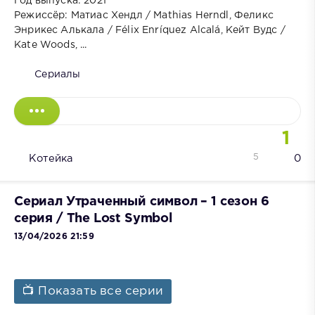
Год выпуска: 2021
Режиссёр: Матиас Хендл / Mathias Herndl, Феликс
Энрикес Алькала / Félix Enríquez Alcalá, Кейт Вудс /
Kate Woods, ...
Сериалы
1
5
Котейка
0
Сериал Утраченный символ – 1 сезон 6
серия / The Lost Symbol
13/04/2026 21:59
📺 Показать все серии