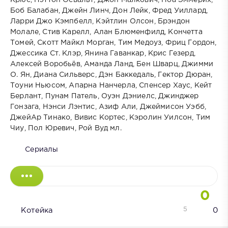
Крюс, Пэттон Освальт, Джон Малкович, Ноа Эммерих,
Боб Балабан, Джейн Линч, Дон Лейк, Фред Уиллард,
Ларри Джо Кэмпбелл, Кэйтлин Олсон, Брэндон
Молале, Стив Карелл, Алан Блюменфилд, Кончетта
Томей, Скотт Майкл Морган, Тим Медоуз, Фриц Гордон,
Джессика Ст. Клэр, Янина Гаванкар, Крис Гезерд,
Алексей Воробьёв, Аманда Ланд, Бен Шварц, Джимми
О. Ян, Диана Сильверс, Дэн Баккедаль, Гектор Дюран,
Тоуни Ньюсом, Апарна Нанчерла, Спенсер Хаус, Кейт
Берлант, Пунам Патель, Оуэн Дэниелс, Джинджер
Гонзага, Нэнси Лэнтис, Азиф Али, Джеймисон Уэбб,
ДжейАр Тинако, Вивис Кортес, Кэролин Уилсон, Тим
Чиу, Пол Юревич, Рой Вуд мл.
Сериалы
0
5
Котейка
0