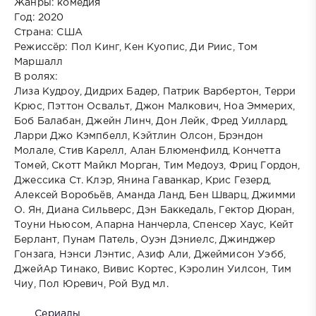
Жанры: комедия
Год: 2020
Страна: США
Режиссёр: Пол Кинг, Кен Куопис, Ди Риис, Том
Маршалл
В ролях:
Лиза Кудроу, Дидрих Бадер, Патрик Варбертон, Терри
Крюс, Пэттон Освальт, Джон Малкович, Ноа Эммерих,
Боб Балабан, Джейн Линч, Дон Лейк, Фред Уиллард,
Ларри Джо Кэмпбелл, Кэйтлин Олсон, Брэндон
Молале, Стив Карелл, Алан Блюменфилд, Кончетта
Томей, Скотт Майкл Морган, Тим Медоуз, Фриц Гордон,
Джессика Ст. Клэр, Янина Гаванкар, Крис Гезерд,
Алексей Воробьёв, Аманда Ланд, Бен Шварц, Джимми
О. Ян, Диана Сильверс, Дэн Баккедаль, Гектор Дюран,
Тоуни Ньюсом, Апарна Нанчерла, Спенсер Хаус, Кейт
Берлант, Пунам Патель, Оуэн Дэниелс, Джинджер
Гонзага, Нэнси Лэнтис, Азиф Али, Джеймисон Уэбб,
ДжейАр Тинако, Вивис Кортес, Кэролин Уилсон, Тим
Чиу, Пол Юревич, Рой Вуд мл.
Сериалы