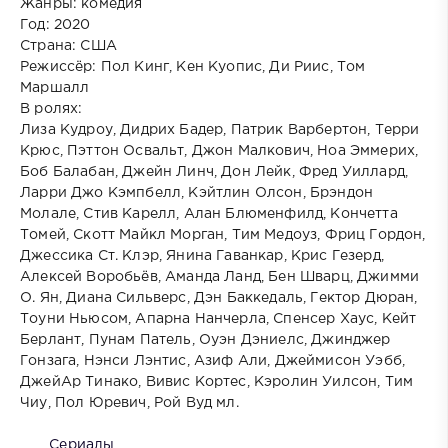
Жанры: комедия
Год: 2020
Страна: США
Режиссёр: Пол Кинг, Кен Куопис, Ди Риис, Том
Маршалл
В ролях:
Лиза Кудроу, Дидрих Бадер, Патрик Варбертон, Терри
Крюс, Пэттон Освальт, Джон Малкович, Ноа Эммерих,
Боб Балабан, Джейн Линч, Дон Лейк, Фред Уиллард,
Ларри Джо Кэмпбелл, Кэйтлин Олсон, Брэндон
Молале, Стив Карелл, Алан Блюменфилд, Кончетта
Томей, Скотт Майкл Морган, Тим Медоуз, Фриц Гордон,
Джессика Ст. Клэр, Янина Гаванкар, Крис Гезерд,
Алексей Воробьёв, Аманда Ланд, Бен Шварц, Джимми
О. Ян, Диана Сильверс, Дэн Баккедаль, Гектор Дюран,
Тоуни Ньюсом, Апарна Нанчерла, Спенсер Хаус, Кейт
Берлант, Пунам Патель, Оуэн Дэниелс, Джинджер
Гонзага, Нэнси Лэнтис, Азиф Али, Джеймисон Уэбб,
ДжейАр Тинако, Вивис Кортес, Кэролин Уилсон, Тим
Чиу, Пол Юревич, Рой Вуд мл.
Сериалы