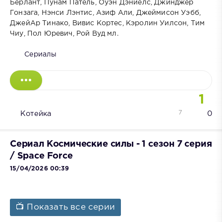
Берлант, Пунам Патель, Оуэн Дэниелс, Джинджер
Гонзага, Нэнси Лэнтис, Азиф Али, Джеймисон Уэбб,
ДжейАр Тинако, Вивис Кортес, Кэролин Уилсон, Тим
Чиу, Пол Юревич, Рой Вуд мл.
Сериалы
1
7
Котейка
0
Сериал Космические силы - 1 сезон 7 серия
/ Space Force
15/04/2026 00:39
📺 Показать все серии