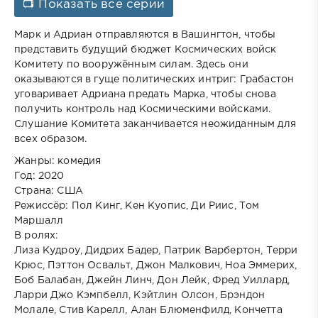
📺 Показать все серии
Марк и Адриан отправляются в Вашингтон, чтобы
представить будущий бюджет Космических войск
Комитету по вооружённым силам. Здесь они
оказываются в гуще политических интриг: Грабастон
уговаривает Адриана предать Марка, чтобы снова
получить контроль над Космическими войсками.
Слушание Комитета заканчивается неожиданным для
всех образом.
Жанры: комедия
Год: 2020
Страна: США
Режиссёр: Пол Кинг, Кен Куопис, Ди Риис, Том
Маршалл
В ролях:
Лиза Кудроу, Дидрих Бадер, Патрик Варбертон, Терри
Крюс, Пэттон Освальт, Джон Малкович, Ноа Эммерих,
Боб Балабан, Джейн Линч, Дон Лейк, Фред Уиллард,
Ларри Джо Кэмпбелл, Кэйтлин Олсон, Брэндон
Молале, Стив Карелл, Алан Блюменфилд, Кончетта