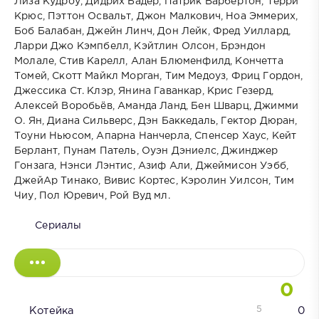
Лиза Кудроу, Дидрих Бадер, Патрик Варбертон, Терри
Крюс, Пэттон Освальт, Джон Малкович, Ноа Эммерих,
Боб Балабан, Джейн Линч, Дон Лейк, Фред Уиллард,
Ларри Джо Кэмпбелл, Кэйтлин Олсон, Брэндон
Молале, Стив Карелл, Алан Блюменфилд, Кончетта
Томей, Скотт Майкл Морган, Тим Медоуз, Фриц Гордон,
Джессика Ст. Клэр, Янина Гаванкар, Крис Гезерд,
Алексей Воробьёв, Аманда Ланд, Бен Шварц, Джимми
О. Ян, Диана Сильверс, Дэн Баккедаль, Гектор Дюран,
Тоуни Ньюсом, Апарна Нанчерла, Спенсер Хаус, Кейт
Берлант, Пунам Патель, Оуэн Дэниелс, Джинджер
Гонзага, Нэнси Лэнтис, Азиф Али, Джеймисон Уэбб,
ДжейАр Тинако, Вивис Кортес, Кэролин Уилсон, Тим
Чиу, Пол Юревич, Рой Вуд мл.
Сериалы
0
5
Котейка
0