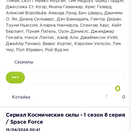
Томей, Скотт Майкл Морган, Тим Медоуз, Фриц Гордон,
Джессика Ст. Клэр, Янина Гаванкар, Крис Гезерд,
Алексей Воробьёв, Аманда Ланд, Бен Шварц, Джимми
О. Ян, Диана Сильверс, Дэн Баккедаль, Гектор Дюран,
Тоуни Ньюсом, Апарна Нанчерла, Спенсер Хаус, Кейт
Берлант, Пунам Патель, Оуэн Дэниелс, Джинджер
Гонзага, Нэнси Лэнтис, Азиф Али, Джеймисон Уэбб,
ДжейАр Тинако, Вивис Кортес, Кэролин Уилсон, Тим
Чиу, Пол Юревич, Рой Вуд мл.
Сериалы
0
7
Котейка
0
Сериал Космические силы - 1 сезон 8 серия
/ Space Force
15/04/2026 00:41