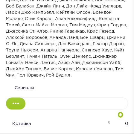
Крюс, Пэттон Освальт, Джон Малкович, Ноа Эммерих,
Боб Балабан, Джейн Линч, Дон Лейк, Фред Уиллард,
Ларри Джо Кэмпбелл, Кэйтлин Олсон, Брэндон
Молале, Стив Карелл, Алан Блюменфилд, Кончетта
Томей, Скотт Майкл Морган, Тим Медоуз, Фриц Гордон,
Джессика Ст. Клэр, Янина Гаванкар, Крис Гезерд,
Алексей Воробьёв, Аманда Ланд, Бен Шварц, Джимми
О. Ян, Диана Сильверс, Дэн Баккедаль, Гектор Дюран,
Тоуни Ньюсом, Апарна Нанчерла, Спенсер Хаус, Кейт
Берлант, Пунам Патель, Оуэн Дэниелс, Джинджер
Гонзага, Нэнси Лэнтис, Азиф Али, Джеймисон Уэбб,
ДжейАр Тинако, Вивис Кортес, Кэролин Уилсон, Тим
Чиу, Пол Юревич, Рой Вуд мл.
Сериалы
0
5
Котейка
0