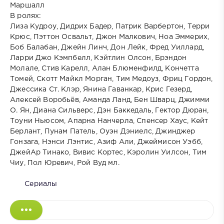
Маршалл
В ролях:
Лиза Кудроу, Дидрих Бадер, Патрик Варбертон, Терри
Крюс, Пэттон Освальт, Джон Малкович, Ноа Эммерих,
Боб Балабан, Джейн Линч, Дон Лейк, Фред Уиллард,
Ларри Джо Кэмпбелл, Кэйтлин Олсон, Брэндон
Молале, Стив Карелл, Алан Блюменфилд, Кончетта
Томей, Скотт Майкл Морган, Тим Медоуз, Фриц Гордон,
Джессика Ст. Клэр, Янина Гаванкар, Крис Гезерд,
Алексей Воробьёв, Аманда Ланд, Бен Шварц, Джимми
О. Ян, Диана Сильверс, Дэн Баккедаль, Гектор Дюран,
Тоуни Ньюсом, Апарна Нанчерла, Спенсер Хаус, Кейт
Берлант, Пунам Патель, Оуэн Дэниелс, Джинджер
Гонзага, Нэнси Лэнтис, Азиф Али, Джеймисон Уэбб,
ДжейАр Тинако, Вивис Кортес, Кэролин Уилсон, Тим
Чиу, Пол Юревич, Рой Вуд мл.
Сериалы