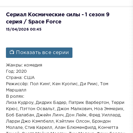
Сериал Космические силы - 1 сезон 9
серия / Space Force
15/04/2026 00:45
📺 Показать все серии
Жанры: комедия
Год: 2020
Страна: США
Режиссёр: Пол Кинг, Кен Куопис, Ди Риис, Том
Маршалл
В ролях:
Лиза Кудроу, Дидрих Бадер, Патрик Варбертон, Терри
Крюс, Пэттон Освальт, Джон Малкович, Ноа Эммерих,
Боб Балабан, Джейн Линч, Дон Лейк, Фред Уиллард,
Ларри Джо Кэмпбелл, Кэйтлин Олсон, Брэндон
Молале, Стив Карелл, Алан Блюменфилд, Кончетта