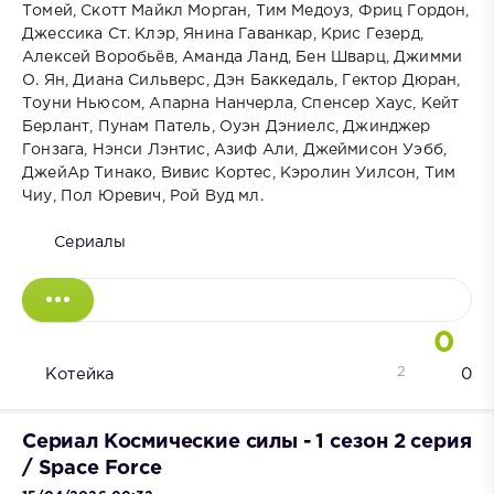
Томей, Скотт Майкл Морган, Тим Медоуз, Фриц Гордон,
Джессика Ст. Клэр, Янина Гаванкар, Крис Гезерд,
Алексей Воробьёв, Аманда Ланд, Бен Шварц, Джимми
О. Ян, Диана Сильверс, Дэн Баккедаль, Гектор Дюран,
Тоуни Ньюсом, Апарна Нанчерла, Спенсер Хаус, Кейт
Берлант, Пунам Патель, Оуэн Дэниелс, Джинджер
Гонзага, Нэнси Лэнтис, Азиф Али, Джеймисон Уэбб,
ДжейАр Тинако, Вивис Кортес, Кэролин Уилсон, Тим
Чиу, Пол Юревич, Рой Вуд мл.
Сериалы
0
2
Котейка
0
Сериал Космические силы - 1 сезон 2 серия
/ Space Force