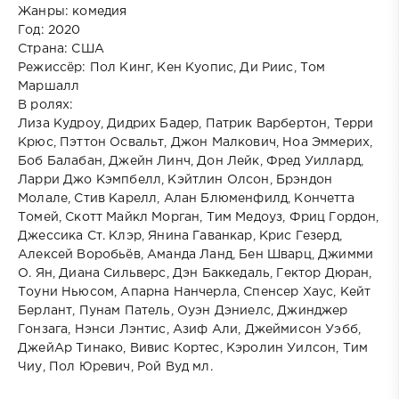
Жанры: комедия
Год: 2020
Страна: США
Режиссёр: Пол Кинг, Кен Куопис, Ди Риис, Том
Маршалл
В ролях:
Лиза Кудроу, Дидрих Бадер, Патрик Варбертон, Терри
Крюс, Пэттон Освальт, Джон Малкович, Ноа Эммерих,
Боб Балабан, Джейн Линч, Дон Лейк, Фред Уиллард,
Ларри Джо Кэмпбелл, Кэйтлин Олсон, Брэндон
Молале, Стив Карелл, Алан Блюменфилд, Кончетта
Томей, Скотт Майкл Морган, Тим Медоуз, Фриц Гордон,
Джессика Ст. Клэр, Янина Гаванкар, Крис Гезерд,
Алексей Воробьёв, Аманда Ланд, Бен Шварц, Джимми
О. Ян, Диана Сильверс, Дэн Баккедаль, Гектор Дюран,
Тоуни Ньюсом, Апарна Нанчерла, Спенсер Хаус, Кейт
Берлант, Пунам Патель, Оуэн Дэниелс, Джинджер
Гонзага, Нэнси Лэнтис, Азиф Али, Джеймисон Уэбб,
ДжейАр Тинако, Вивис Кортес, Кэролин Уилсон, Тим
Чиу, Пол Юревич, Рой Вуд мл.