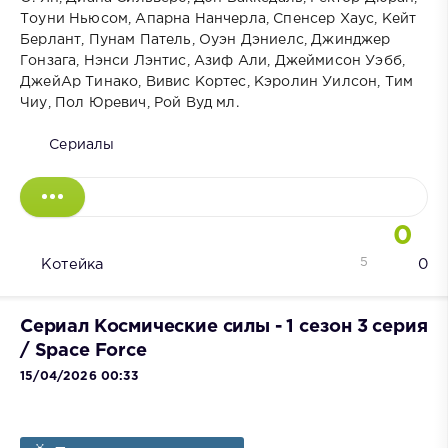
Тоуни Ньюсом, Апарна Нанчерла, Спенсер Хаус, Кейт
Берлант, Пунам Патель, Оуэн Дэниелс, Джинджер
Гонзага, Нэнси Лэнтис, Азиф Али, Джеймисон Уэбб,
ДжейАр Тинако, Вивис Кортес, Кэролин Уилсон, Тим
Чиу, Пол Юревич, Рой Вуд мл.
Сериалы
0
5
Котейка
0
Сериал Космические силы - 1 сезон 3 серия
/ Space Force
15/04/2026 00:33