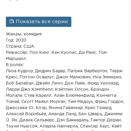
📺 Показать все серии
Жанры: комедия
Год: 2020
Страна: США
Режиссёр: Пол Кинг, Кен Куопис, Ди Риис, Том
Маршалл
В ролях:
Лиза Кудроу, Дидрих Бадер, Патрик Варбертон, Терри
Крюс, Пэттон Освальт, Джон Малкович, Ноа Эммерих,
Боб Балабан, Джейн Линч, Дон Лейк, Фред Уиллард,
Ларри Джо Кэмпбелл, Кэйтлин Олсон, Брэндон
Молале, Стив Карелл, Алан Блюменфилд, Кончетта
Томей, Скотт Майкл Морган, Тим Медоуз, Фриц Гордон,
Джессика Ст. Клэр, Янина Гаванкар, Крис Гезерд,
Алексей Воробьёв, Аманда Ланд, Бен Шварц, Джимми
О. Ян, Диана Сильверс, Дэн Баккедаль, Гектор Дюран,
Тоуни Ньюсом, Апарна Нанчерла, Спенсер Хаус, Кейт