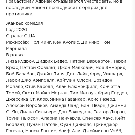
Грабастона? Адриан отказывается участвовать, но в
последний момент преподносит сюрприз для
противника.
Жанры: комедия
Год: 2020
Страна: США
Режиссёр: Пол Кинг, Кен Куопис, Ди Риис, Том
Маршалл
В ролях:
Лиза Кудроу, Дидрих Бадер, Патрик Варбертон, Терри
Крюс, Пэттон Освальт, Джон Малкович, Ноа Эммерих,
Боб Балабан, Джейн Линч, Дон Лейк, Фред Уиллард,
Ларри Джо Кэмпбелл, Кэйтлин Олсон, Брэндон
Молале, Стив Карелл, Алан Блюменфилд, Кончетта
Томей, Скотт Майкл Морган, Тим Медоуз, Фриц Гордон,
Джессика Ст. Клэр, Янина Гаванкар, Крис Гезерд,
Алексей Воробьёв, Аманда Ланд, Бен Шварц, Джимми
О. Ян, Диана Сильверс, Дэн Баккедаль, Гектор Дюран,
Тоуни Ньюсом, Апарна Нанчерла, Спенсер Хаус, Кейт
Берлант, Пунам Патель, Оуэн Дэниелс, Джинджер
Гонзага, Нэнси Лэнтис, Азиф Али, Джеймисон Уэбб,