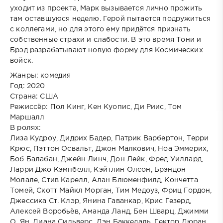
уходит из проекта, Марк вызывается лично прожить
там оставшуюся неделю. Герой пытается подружиться
с коллегами, но для этого ему придётся признать
собственные страхи и слабости. В это время Тони и
Брэд разрабатывают новую форму для Космических
войск.
Жанры: комедия
Год: 2020
Страна: США
Режиссёр: Пол Кинг, Кен Куопис, Ди Риис, Том
Маршалл
В ролях:
Лиза Кудроу, Дидрих Бадер, Патрик Варбертон, Терри
Крюс, Пэттон Освальт, Джон Малкович, Ноа Эммерих,
Боб Балабан, Джейн Линч, Дон Лейк, Фред Уиллард,
Ларри Джо Кэмпбелл, Кэйтлин Олсон, Брэндон
Молале, Стив Карелл, Алан Блюменфилд, Кончетта
Томей, Скотт Майкл Морган, Тим Медоуз, Фриц Гордон,
Джессика Ст. Клэр, Янина Гаванкар, Крис Гезерд,
Алексей Воробьёв, Аманда Ланд, Бен Шварц, Джимми
О. Ян, Диана Сильверс, Дэн Баккедаль, Гектор Дюран,