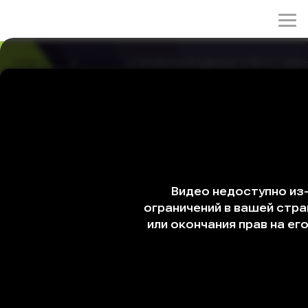
rulez-t.info
»
Сериалы
» Необычный адвокат У Ён У 1 сезон
Необычный адвокат У Ён У 1 сезон 16
серия
02/06/2026 00:01
В деле об утечке данных появляется неожиданный
поворот: сын Тэ Суми, брат Ён У, оказывается
замешан. Ён У решает дело, доказав, что данные были
защищены, но виновные несут ответственность. Семья
и профессиональная жизнь адвоката сталкиваются.
Жанры: драма, комедия, мелодрама
Год: 2022
Страна: Корея Южная
Режиссёр: Ю Ин-щик