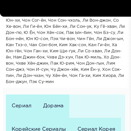
В ролях:
Ли Джи-хён, Чон Гю-су, Пак Чи-хун, Ли Сын-хун, Пак
Юн-хи, Чон Сог-ён, Чон Сон-чхоль, Ли Вон-джон, Со
Хе-вон, Ли Ги-ён, Юн Бён-хи, Ли Сон-ук, Ку Гё-хван, Ли
Дон-гю, Ю Ён, Чон Хён-сок, Пак Ын-бин, Чон Бэ-су, Ли
Бон-нён, Юн Ю-сон, Пэк Чи-вон, Чин Гён, Ли Джон-ын,
Кан Тхэ-о, Чан Сон-бом, Ким Хак-сон, Кан Ги-ён, Ха
Юн-гён, Чон Ган-хи, Ким Щи-гук, Ли Со-хван, Ли Дон-
ён, Нам Джин-бок, Чхве Дэ-хун, Пак Ю-миль, Хо Дон-
вон, Чхве Хён-джин, Пак Ю-рим, Чон Дон-гын, Лим
Сон-джэ, Чон И-сун, Чу Джон-хёк, Ким Ён-у, Хон Сок-
пин, Ли Дон-чхан, Чу Хён-ён, Чон Га-хи, Ким Хиора, Ли
Бон-джун, Пэк Су-мин
Сериал
Дорама
Корейские Сериалы
Сериал Корея