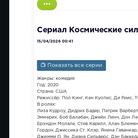
Сериал Космические силы
15/04/2026 00:41
📺 Показать все серии
Жанры: комедия
Год: 2020
Страна: США
Режиссёр: Пол Кинг, Кен Куопис, Ди Риис,
В ролях:
Лиза Кудроу, Дидрих Бадер, Патрик Варбер
Эммерих, Боб Балабан, Джейн Линч, Дон Ле
Брэндон Молале, Стив Карелл, Алан Блюмен
Гордон, Джессика Ст. Клэр, Янина Гаванкар
Джимми О. Ян, Диана Сильверс, Дэн Баккед