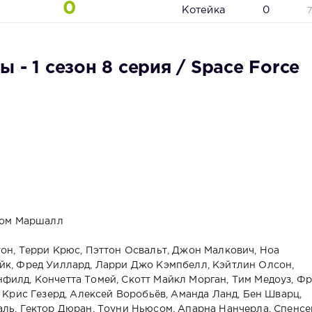
0
Котейка
0
 - 1 сезон 8 серия / Space Force
 Том Маршалл
тон, Терри Крюс, Пэттон Освальт, Джон Малкович, Ноа
йк, Фред Уиллард, Ларри Джо Кэмпбелл, Кэйтлин Олсон,
филд, Кончетта Томей, Скотт Майкл Морган, Тим Медоуз, Ф
, Крис Гезерд, Алексей Воробьёв, Аманда Ланд, Бен Шварц,
аль, Гектор Дюран, Тоуни Ньюсом, Апарна Нанчерла, Спенсе