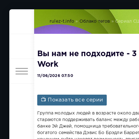
rulez-t.info
»
Облако тегов
» Сериал С
Вы нам не подходите - 3 
Work
11/06/2026 07:50
📺 Показать все серии
Группа молодых людей в возрасте около два
стараются поддерживать баланс между раб
банке Эй Джей, помощница требовательного
богатого семейства Дэвис Бо Брэдли Баррет