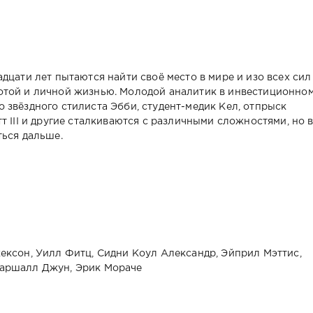
дцати лет пытаются найти своё место в мире и изо всех сил
отой и личной жизнью. Молодой аналитик в инвестиционно
 звёздного стилиста Эбби, студент-медик Кел, отпрыск
т III и другие сталкиваются с различными сложностями, но 
ться дальше.
ексон, Уилл Фитц, Сидни Коул Александр, Эйприл Мэттис,
Маршалл Джун, Эрик Мораче