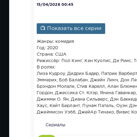
15/04/2026 00:45
📺 Показать все серии
Жанры: комедия
Год: 2020
Страна: США
Режиссёр: Пол Кинг, Кен Куопис, Ди Риис,
В ролях:
Лиза Кудроу, Дидрих Бадер, Патрик Варбер
Эммерих, Боб Балабан, Джейн Линч, Дон Ле
Брэндон Молале, Стив Карелл, Алан Блюмен
Гордон, Джессика Ст. Клэр, Янина Гаванкар
Джимми О. Ян, Диана Сильверс, Дэн Баккед
Хаус, Кейт Берлант, Пунам Патель, Оуэн Дэ
Джеймисон Уэбб, ДжейАр Тинако, Вивис Кор
Сериалы