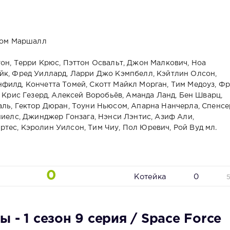
 Том Маршалл
тон, Терри Крюс, Пэттон Освальт, Джон Малкович, Ноа
йк, Фред Уиллард, Ларри Джо Кэмпбелл, Кэйтлин Олсон,
филд, Кончетта Томей, Скотт Майкл Морган, Тим Медоуз, Ф
, Крис Гезерд, Алексей Воробьёв, Аманда Ланд, Бен Шварц,
аль, Гектор Дюран, Тоуни Ньюсом, Апарна Нанчерла, Спенсе
ниелс, Джинджер Гонзага, Нэнси Лэнтис, Азиф Али,
тес, Кэролин Уилсон, Тим Чиу, Пол Юревич, Рой Вуд мл.
0
Котейка
0
 - 1 сезон 9 серия / Space Force