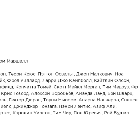
 Том Маршалл
тон, Терри Крюс, Пэттон Освальт, Джон Малкович, Ноа
йк, Фред Уиллард, Ларри Джо Кэмпбелл, Кэйтлин Олсон,
филд, Кончетта Томей, Скотт Майкл Морган, Тим Медоуз, Ф
, Крис Гезерд, Алексей Воробьёв, Аманда Ланд, Бен Шварц,
аль, Гектор Дюран, Тоуни Ньюсом, Апарна Нанчерла, Спенсе
ниелс, Джинджер Гонзага, Нэнси Лэнтис, Азиф Али,
тес, Кэролин Уилсон, Тим Чиу, Пол Юревич, Рой Вуд мл.