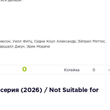
ться дальше.
ексон, Уилл Фитц, Сидни Коул Александр, Эйприл Мэттис,
Маршалл Джун, Эрик Мораче
0
Котейка
0
серия (2026) / Not Suitable for