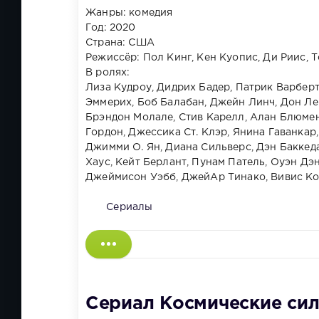
Жанры: комедия
Год: 2020
Страна: США
Режиссёр: Пол Кинг, Кен Куопис, Ди Риис,
В ролях:
Лиза Кудроу, Дидрих Бадер, Патрик Варбер
Эммерих, Боб Балабан, Джейн Линч, Дон Ле
Брэндон Молале, Стив Карелл, Алан Блюмен
Гордон, Джессика Ст. Клэр, Янина Гаванкар
Джимми О. Ян, Диана Сильверс, Дэн Баккед
Хаус, Кейт Берлант, Пунам Патель, Оуэн Дэ
Джеймисон Уэбб, ДжейАр Тинако, Вивис Кор
Сериалы
Сериал Космические силы