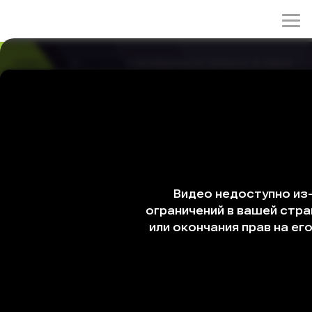
rulez-t.info
»
Сериалы
» Бойфренд по запросу 8 серия
Бойфренд по запросу 8 серия
31/03/2026 20:14
Когда в жизни Со Ми Рэ появляется связь, которая
существует не на экране, а рядом, её привязанность к
виртуальным знакомствам впервые начинает давать
трещину. За привычной сдержанностью скрывается
старый страх остаться одной, и потому Ми Рэ всё
труднее удерживать дистанцию. Чем сильнее
реальность стучится в её сердце, тем яснее
становится, как много она пыталась от себя скрыть.
Оригинальное название: Wolgannamchin
Другие названия: Парень по запросу, Парень по
подписке