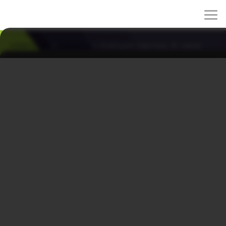
rulez-t.info
»
Сериалы
» Хороший партнер, 16 серия
Хороший партнер, 16 серия
21/04/2026 23:54
Дорама расскажет о звёздном адвокате по разводам
Чха Ын Гён, и начинающем юристе Хан Ю Ри, которая
не терпит несправедливости. Ча Ын Кён же считает,
что интересы юридической фирмы и ее клиента всегда
на первом месте несмотря ни на что, поэтому у них
часто возникают разногласия.
Жанры: Комедия, Мелодрама
Страна: Южная Корея