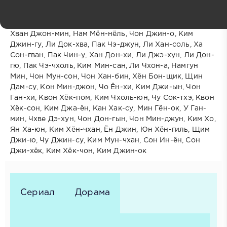
Режиссёр: Ким Джэ-хён, Щин Джун-хун
В ролях:
Хван Джон-мин, Нам Мён-нёль, Чон Джин-о, Ким
Джин-гу, Ли Док-хва, Пак Чэ-джун, Ли Хан-соль, Ха
Сон-гван, Пак Чин-у, Хан Дон-хи, Ли Джэ-хун, Ли Дон-
гю, Пак Чэ-чхоль, Ким Мин-сан, Ли Чхон-а, Намгун
Мин, Чон Мун-сон, Чон Хан-бин, Хён Бон-щик, Щин
Дам-су, Кон Мин-джон, Чо Ён-хи, Ким Джи-ын, Чон
Ган-хи, Квон Хёк-пом, Ким Чхоль-юн, Чу Сок-тхэ, Квон
Хёк-сон, Ким Джа-ён, Кан Хак-су, Мин Гён-ок, У Ган-
мин, Чхве Дэ-хун, Чон Дон-гын, Чон Мин-джун, Ким Хо,
Ян Ха-юн, Ким Хён-чхан, Ён Джин, Юн Хён-гиль, Щим
Джи-ю, Чу Джин-су, Ким Мун-чхан, Сон Ин-ён, Сон
Джи-хёк, Ким Хёк-чон, Ким Джин-ок
Сериал
Дорама