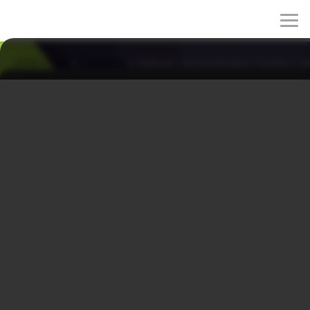
rulez-t.info
»
Сериалы
» Адвокат за тысячу вон 1 сезон 1 с
Адвокат за тысячу вон 1 сезон 1 серия
02/06/2026 00:13
Начинается ожесточённая судебная битва, в центре
которой находится Чон Чжи Хун — герой,
защищающий интересы малоимущих. Он выступает
адвокатом клиента, обвиняемого в четырёх случаях
карманных краж. Чжи Хун делает всё возможное,
чтобы отстоять права своего подзащитного, несмотря
на сложность дела и серьёзность обвинений.
Жанры: драма, детектив, комедия
Год: 2022
Страна: Корея Южная