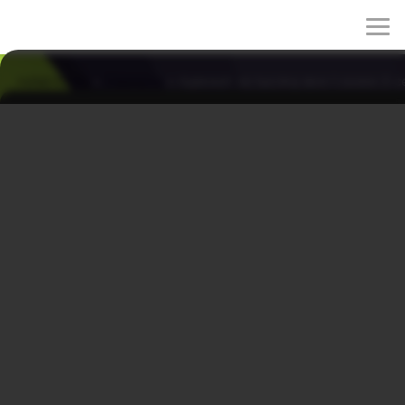
rulez-t.info
»
Сериалы
» Адвокат за тысячу вон 1 сезон 3 с
Адвокат за тысячу вон 1 сезон 3 серия
02/06/2026 00:16
Ма Ри присоединяется к защите на стороне Чжи Хуна,
но никак не может понять, почему он придаёт такое
огромное значение простому, на первый взгляд, делу.
Ей кажется, что ситуация не стоит такого внимания и
усилий, но Чжи Хун видит в этом деле нечто большее,
чем очередной юридический кейс.
Жанры: драма, детектив, комедия
Год: 2022
Страна: Корея Южная
Режиссёр: Ким Джэ-хён, Щин Джун-хун