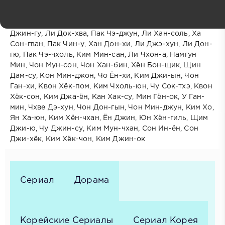
В ролях:
Хван Джон-мин, Нам Мён-нёль, Чон Джин-о, Ким
Джин-гу, Ли Док-хва, Пак Чэ-джун, Ли Хан-соль, Ха
Сон-гван, Пак Чин-у, Хан Дон-хи, Ли Джэ-хун, Ли Дон-
гю, Пак Чэ-чхоль, Ким Мин-сан, Ли Чхон-а, Намгун
Мин, Чон Мун-сон, Чон Хан-бин, Хён Бон-щик, Щин
Дам-су, Кон Мин-джон, Чо Ён-хи, Ким Джи-ын, Чон
Ган-хи, Квон Хёк-пом, Ким Чхоль-юн, Чу Сок-тхэ, Квон
Хёк-сон, Ким Джа-ён, Кан Хак-су, Мин Гён-ок, У Ган-
мин, Чхве Дэ-хун, Чон Дон-гын, Чон Мин-джун, Ким Хо,
Ян Ха-юн, Ким Хён-чхан, Ён Джин, Юн Хён-гиль, Щим
Джи-ю, Чу Джин-су, Ким Мун-чхан, Сон Ин-ён, Сон
Джи-хёк, Ким Хёк-чон, Ким Джин-ок
Сериал
Дорама
Корейские Сериалы
Сериал Корея