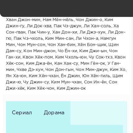
Режиссёр: Ким Джэ-хён, Щин Джун-хун
В ролях:
Хван Джон-мин, Нам Мён-нёль, Чон Джин-о, Ким
Джин-гу, Ли Док-хва, Пак Чэ-джун, Ли Хан-соль, Ха
Сон-гван, Пак Чин-у, Хан Дон-хи, Ли Джэ-хун, Ли Дон-
гю, Пак Чэ-чхоль, Ким Мин-сан, Ли Чхон-а, Намгун
Мин, Чон Мун-сон, Чон Хан-бин, Хён Бон-щик, Щин
Дам-су, Кон Мин-джон, Чо Ён-хи, Ким Джи-ын, Чон
Ган-хи, Квон Хёк-пом, Ким Чхоль-юн, Чу Сок-тхэ, Квон
Хёк-сон, Ким Джа-ён, Кан Хак-су, Мин Гён-ок, У Ган-
мин, Чхве Дэ-хун, Чон Дон-гын, Чон Мин-джун, Ким Хо,
Ян Ха-юн, Ким Хён-чхан, Ён Джин, Юн Хён-гиль, Щим
Джи-ю, Чу Джин-су, Ким Мун-чхан, Сон Ин-ён, Сон
Джи-хёк, Ким Хёк-чон, Ким Джин-ок
Сериал
Дорама