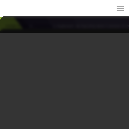
rulez-t.info
»
Сериалы
» Адвокат за тысячу вон 1 сезон 4 с
Адвокат за тысячу вон 1 сезон 4 серия
02/06/2026 00:17
Чжи Хуна просят взяться за дело о жестоком
убийстве. Ма Ри и Са Му Чжан настоятельно советуют
ему отказаться от него, так как оно может стать
крайне сложным с моральной и юридической точки
зрения. Несмотря на их предостережения, Чжи Хун всё
сильнее склоняется к тому, чтобы согласиться на
предложение взять дело.
Жанры: драма, детектив, комедия
Год: 2022
Страна: Корея Южная