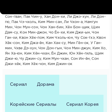
В ролях:
Хван Джон-мин, Нам Мён-нёль, Чон Джин-о, Ким
Джин-гу, Ли Док-хва, Пак Чэ-джун, Ли Хан-соль, Ха
Сон-гван, Пак Чин-у, Хан Дон-хи, Ли Джэ-хун, Ли Дон-
гю, Пак Чэ-чхоль, Ким Мин-сан, Ли Чхон-а, Намгун
Мин, Чон Мун-сон, Чон Хан-бин, Хён Бон-щик, Щин
Дам-су, Кон Мин-джон, Чо Ён-хи, Ким Джи-ын, Чон
Ган-хи, Квон Хёк-пом, Ким Чхоль-юн, Чу Сок-тхэ, Квон
Хёк-сон, Ким Джа-ён, Кан Хак-су, Мин Гён-ок, У Ган-
мин, Чхве Дэ-хун, Чон Дон-гын, Чон Мин-джун, Ким Хо,
Ян Ха-юн, Ким Хён-чхан, Ён Джин, Юн Хён-гиль, Щим
Джи-ю, Чу Джин-су, Ким Мун-чхан, Сон Ин-ён, Сон
Джи-хёк, Ким Хёк-чон, Ким Джин-ок
Сериал
Дорама
Корейские Сериалы
Сериал Корея