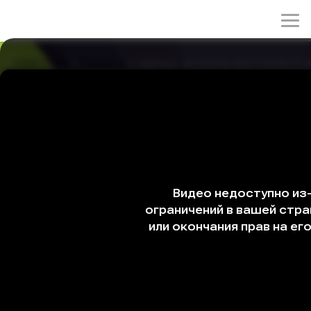
rulez-t.info
»
Сериалы
» Адвокат за тысячу вон 1 сезон 5 с
Адвокат за тысячу вон 1 сезон 5 серия
02/06/2026 00:18
Чжи Хун отправляется в дом пропавшего художника,
надеясь найти хоть какие-то зацепки. Во время своего
расследования он случайно становится свидетелем
тайной встречи, благодаря которой в деле появляется
новый поворот.
Жанры: драма, детектив, комедия
Год: 2022
Страна: Корея Южная
Режиссёр: Ким Джэ-хён, Щин Джун-хун