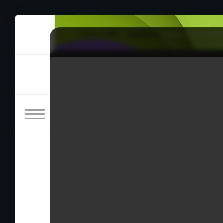
rulez-t.info
»
Сериалы
» Хороший мальч
Хороший мальчик 16 се
05/07/2026 20:00
На фоне разрухи Юн Дон Джу и его команда
надежд и ожиданий горожан они бросаются 
достойны звания настоящих героев.
Жанры: боевик, комедия, криминал, детекти
Год: 2025
Страна: Корея Южная
Режиссёр: Щим На-ён
В ролях: