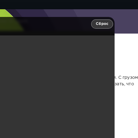
ик 16 серия
Сброс
рия
 начинают финальную битву за судьбу Инсун-сити. С грузо
в решающее сражение, чтобы вернуть мир и доказать, что
в