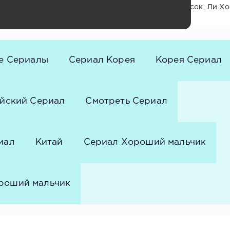
ик, Пак По-гом, Ким Со-хён, Хо Сон-тхэ, Тхэ Вон-сок, Ли Хо
м Джи-ю, Юн Сан-вон, Чхве У-рок, Кан Мён-су
е Сериалы
Сериал Корея
Корея Сериал
йский Сериал
Смотреть Сериал
иал
Китай
Сериал Хороший мальчик
роший мальчик