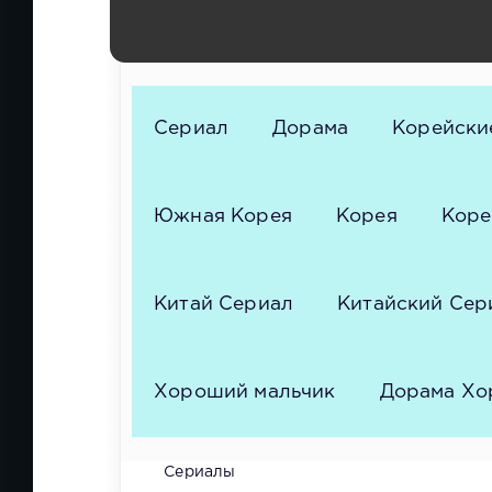
Пак Чон-у, Ким Ын-су, О Джон-сэ, Чон Ман-щ
джон, Ли Сан-и, Ли Джи-хе, Ли Джон-ха, Ки
Сериал
Дорама
Корейски
Южная Корея
Корея
Коре
Китай Сериал
Китайский Сер
Хороший мальчик
Дорама Хо
Сериалы