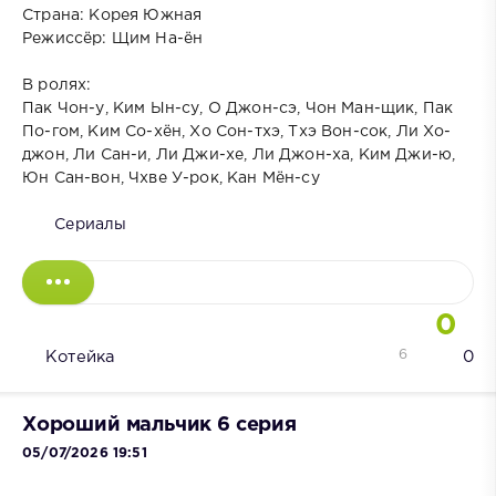
Страна: Корея Южная
Режиссёр: Щим На-ён
В ролях:
Пак Чон-у, Ким Ын-су, О Джон-сэ, Чон Ман-щик, Пак
По-гом, Ким Со-хён, Хо Сон-тхэ, Тхэ Вон-сок, Ли Хо-
джон, Ли Сан-и, Ли Джи-хе, Ли Джон-ха, Ким Джи-ю,
Юн Сан-вон, Чхве У-рок, Кан Мён-су
Сериалы
0
6
Котейка
0
Хороший мальчик 6 серия
05/07/2026 19:51