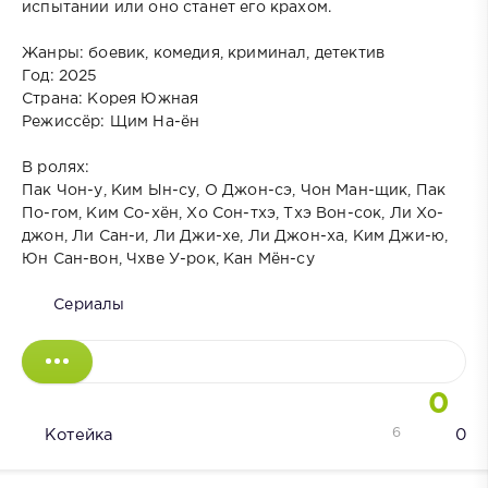
испытании или оно станет его крахом.
Жанры: боевик, комедия, криминал, детектив
Год: 2025
Страна: Корея Южная
Режиссёр: Щим На-ён
В ролях:
Пак Чон-у, Ким Ын-су, О Джон-сэ, Чон Ман-щик, Пак
По-гом, Ким Со-хён, Хо Сон-тхэ, Тхэ Вон-сок, Ли Хо-
джон, Ли Сан-и, Ли Джи-хе, Ли Джон-ха, Ким Джи-ю,
Юн Сан-вон, Чхве У-рок, Кан Мён-су
Сериалы
0
6
Котейка
0