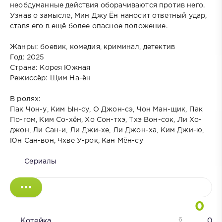
необдуманные действия оборачиваются против него.
Узнав о замысле, Мин Джу Ён наносит ответный удар,
ставя его в ещё более опасное положение.
Жанры: боевик, комедия, криминал, детектив
Год: 2025
Страна: Корея Южная
Режиссёр: Щим На-ён
В ролях:
Пак Чон-у, Ким Ын-су, О Джон-сэ, Чон Ман-щик, Пак
По-гом, Ким Со-хён, Хо Сон-тхэ, Тхэ Вон-сок, Ли Хо-
джон, Ли Сан-и, Ли Джи-хе, Ли Джон-ха, Ким Джи-ю,
Юн Сан-вон, Чхве У-рок, Кан Мён-су
Сериалы
0
6
Котейка
0