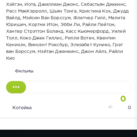
Хэйгэн, Иота, Джиллиан Джонс, Себастьян Диккинс,
Расс МакКэрролл, Шьян Тонга, Кристина Кох, Джудд
Вайлд, Мэйсин Ван Борссум, Флетчер Гилл, Мелита
Юришич, Кортни Итон, Эбби Ли, Райли Пейтон,
Хантер Стрэттон Боланд, Касс Кьюмерфорд, Уилей
Толл, Коко Джек Гиллис, Рипли Вотен, Квентин
Кенихэн, Винсент Роксбур, Элизабет Кунико, Грег
ван Борссум, Нэйтан Дженкинс, Джон Айлз, Райли
Кио
Фильмы
0
41
Котейка
0