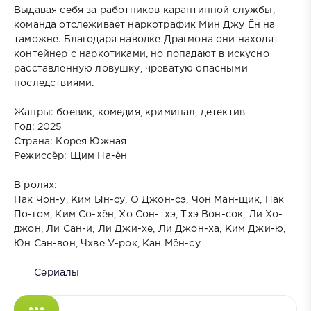
Выдавая себя за работников карантинной службы,
команда отслеживает наркотрафик Мин Джу Ён на
таможне. Благодаря наводке Драгмона они находят
контейнер с наркотиками, но попадают в искусно
расставленную ловушку, чреватую опасными
последствиями.
Жанры: боевик, комедия, криминал, детектив
Год: 2025
Страна: Корея Южная
Режиссёр: Щим На-ён
В ролях:
Пак Чон-у, Ким Ын-су, О Джон-сэ, Чон Ман-щик, Пак
По-гом, Ким Со-хён, Хо Сон-тхэ, Тхэ Вон-сок, Ли Хо-
джон, Ли Сан-и, Ли Джи-хе, Ли Джон-ха, Ким Джи-ю,
Юн Сан-вон, Чхве У-рок, Кан Мён-су
Сериалы