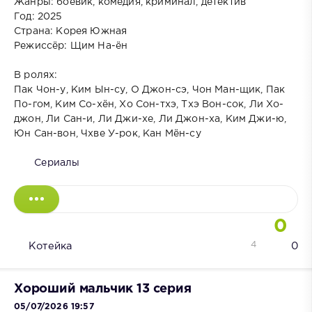
Жанры: боевик, комедия, криминал, детектив
Год: 2025
Страна: Корея Южная
Режиссёр: Щим На-ён
В ролях:
Пак Чон-у, Ким Ын-су, О Джон-сэ, Чон Ман-щик, Пак
По-гом, Ким Со-хён, Хо Сон-тхэ, Тхэ Вон-сок, Ли Хо-
джон, Ли Сан-и, Ли Джи-хе, Ли Джон-ха, Ким Джи-ю,
Юн Сан-вон, Чхве У-рок, Кан Мён-су
Сериалы
0
4
Котейка
0
Хороший мальчик 13 серия
05/07/2026 19:57