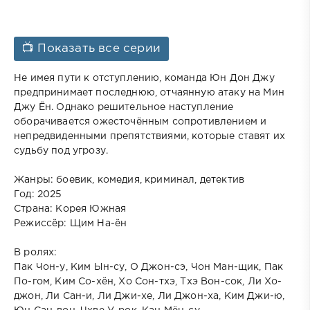
📺 Показать все серии
Не имея пути к отступлению, команда Юн Дон Джу
предпринимает последнюю, отчаянную атаку на Мин
Джу Ён. Однако решительное наступление
оборачивается ожесточённым сопротивлением и
непредвиденными препятствиями, которые ставят их
судьбу под угрозу.
Жанры: боевик, комедия, криминал, детектив
Год: 2025
Страна: Корея Южная
Режиссёр: Щим На-ён
В ролях:
Пак Чон-у, Ким Ын-су, О Джон-сэ, Чон Ман-щик, Пак
По-гом, Ким Со-хён, Хо Сон-тхэ, Тхэ Вон-сок, Ли Хо-
джон, Ли Сан-и, Ли Джи-хе, Ли Джон-ха, Ким Джи-ю,