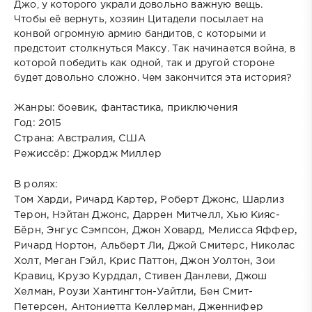
Джо, у которого украли довольно важную вещь.
Чтобы её вернуть, хозяин Цитадели посылает на
конвой огромную армию бандитов, с которыми и
предстоит столкнуться Максу. Так начинается война, в
которой победить как одной, так и другой стороне
будет довольно сложно. Чем закончится эта история?
Жанры:
боевик, фантастика, приключения
Год:
2015
Страна:
Австралия, США
Режиссёр:
Джордж Миллер
В ролях:
Том Харди, Ричард Картер, Роберт Джонс, Шарлиз
Терон, Нэйтан Джонс, Даррен Митчелл, Хью Кияс-
Бёрн, Энгус Сэмпсон, Джон Ховард, Мелисса Яффер,
Ричард Нортон, Альберт Ли, Джой Смитерс, Николас
Холт, Меган Гэйл, Крис Паттон, Джон Уолтон, Зои
Кравиц, Крузо Курддал, Стивен Данлеви, Джош
Хелман, Роузи Хантингтон-Уайтли, Бен Смит-
Петерсен, Антониетта Келлерман, Дженнифер