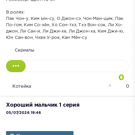
В ролях:
Пак Чон-у, Ким Ын-су, О Джон-сэ, Чон Ман-щик, Пак
По-гом, Ким Со-хён, Хо Сон-тхэ, Тхэ Вон-сок, Ли Хо-
джон, Ли Сан-и, Ли Джи-хе, Ли Джон-ха, Ким Джи-ю,
Юн Сан-вон, Чхве У-рок, Кан Мён-су
Сериалы
0
4
Котейка
0
Хороший мальчик 1 серия
05/07/2026 19:46