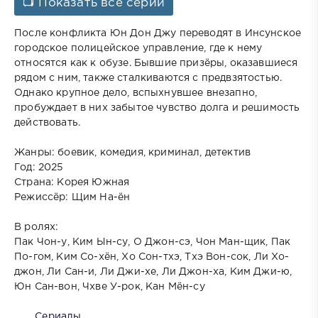
📺 Показать все серии
После конфликта Юн Дон Джу переводят в Инсунское
городское полицейское управление, где к нему
относятся как к обузе. Бывшие призёры, оказавшиеся
рядом с ним, также сталкиваются с предвзятостью.
Однако крупное дело, вспыхнувшее внезапно,
пробуждает в них забытое чувство долга и решимость
действовать.
Жанры: боевик, комедия, криминал, детектив
Год: 2025
Страна: Корея Южная
Режиссёр: Щим На-ён
В ролях:
Пак Чон-у, Ким Ын-су, О Джон-сэ, Чон Ман-щик, Пак
По-гом, Ким Со-хён, Хо Сон-тхэ, Тхэ Вон-сок, Ли Хо-
джон, Ли Сан-и, Ли Джи-хе, Ли Джон-ха, Ким Джи-ю,
Юн Сан-вон, Чхве У-рок, Кан Мён-су
Сериалы