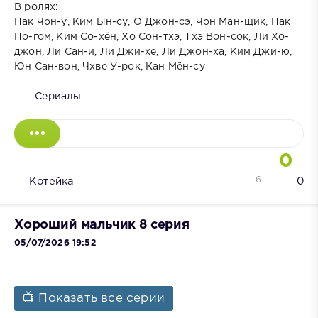
В ролях:
Пак Чон-у, Ким Ын-су, О Джон-сэ, Чон Ман-щик, Пак
По-гом, Ким Со-хён, Хо Сон-тхэ, Тхэ Вон-сок, Ли Хо-
джон, Ли Сан-и, Ли Джи-хе, Ли Джон-ха, Ким Джи-ю,
Юн Сан-вон, Чхве У-рок, Кан Мён-су
Сериалы
0
6
Котейка
0
Хороший мальчик 8 серия
05/07/2026 19:52
📺 Показать все серии