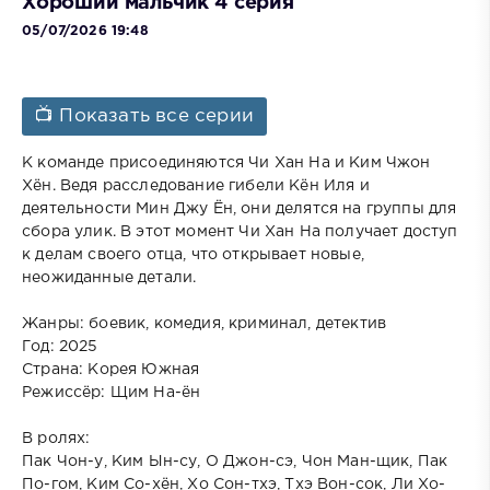
Хороший мальчик 4 серия
05/07/2026 19:48
📺 Показать все серии
К команде присоединяются Чи Хан На и Ким Чжон
Хён. Ведя расследование гибели Кён Иля и
деятельности Мин Джу Ён, они делятся на группы для
сбора улик. В этот момент Чи Хан На получает доступ
к делам своего отца, что открывает новые,
неожиданные детали.
Жанры: боевик, комедия, криминал, детектив
Год: 2025
Страна: Корея Южная
Режиссёр: Щим На-ён
В ролях:
Пак Чон-у, Ким Ын-су, О Джон-сэ, Чон Ман-щик, Пак
По-гом, Ким Со-хён, Хо Сон-тхэ, Тхэ Вон-сок, Ли Хо-