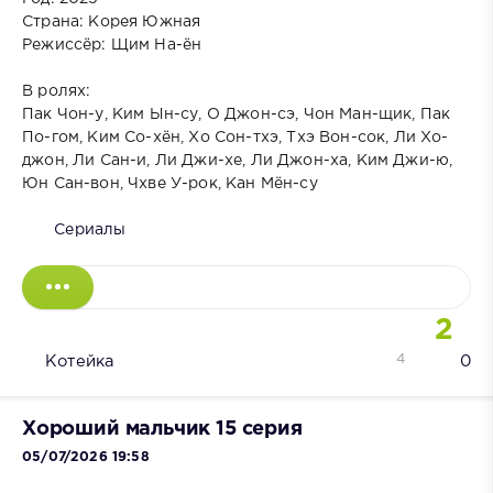
Страна: Корея Южная
Режиссёр: Щим На-ён
В ролях:
Пак Чон-у, Ким Ын-су, О Джон-сэ, Чон Ман-щик, Пак
По-гом, Ким Со-хён, Хо Сон-тхэ, Тхэ Вон-сок, Ли Хо-
джон, Ли Сан-и, Ли Джи-хе, Ли Джон-ха, Ким Джи-ю,
Юн Сан-вон, Чхве У-рок, Кан Мён-су
Сериалы
2
4
Котейка
0
Хороший мальчик 15 серия
05/07/2026 19:58