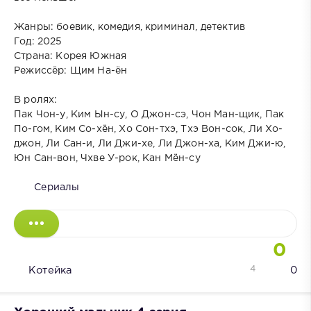
Жанры: боевик, комедия, криминал, детектив
Год: 2025
Страна: Корея Южная
Режиссёр: Щим На-ён
В ролях:
Пак Чон-у, Ким Ын-су, О Джон-сэ, Чон Ман-щик, Пак
По-гом, Ким Со-хён, Хо Сон-тхэ, Тхэ Вон-сок, Ли Хо-
джон, Ли Сан-и, Ли Джи-хе, Ли Джон-ха, Ким Джи-ю,
Юн Сан-вон, Чхве У-рок, Кан Мён-су
Сериалы
0
4
Котейка
0