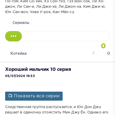
По-гом, Ким Со-хён, Хо Сон-тхэ, Тхэ Вон-сок, Ли Хо-
джон, Ли Сан-и, Ли Джи-хе, Ли Джон-ха, Ким Джи-ю,
Юн Сан-вон, Чхве У-рок, Кан Мён-су
Сериалы
0
2
Котейка
0
Хороший мальчик 10 серия
05/07/2026 19:53
📺 Показать все серии
Следственная группа распускается, и Юн Дон Джу
решает в одиночку отомстить Мин Джу Ён. Однако его