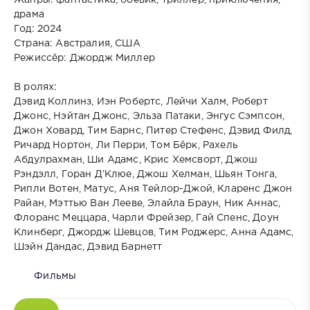
Жанры: фантастика, боевик, триллер, приключения,
драма
Год: 2024
Страна: Австралия, США
Режиссёр: Джордж Миллер
В ролях:
Дэвид Коллинз, Иэн Робертс, Лейчи Халм, Роберт
Джонс, Нэйтан Джонс, Эльза Патаки, Энгус Сэмпсон,
Джон Ховард, Тим Барнс, Питер Стефенс, Дэвид Филд,
Ричард Нортон, Ли Перри, Том Бёрк, Рахель
Абдулрахман, Ши Адамс, Крис Хемсворт, Джош
Рэндэлл, Горан Д’Клюе, Джош Хелман, Шьян Тонга,
Рипли Вотен, Матус, Аня Тейлор-Джой, Кларенс Джон
Райан, Мэттью Ван Лееве, Элайла Браун, Ник Аннас,
Флоранс Меццара, Чарли Фрейзер, Гай Спенс, Доун
Клинберг, Джордж Шевцов, Тим Роджерс, Анна Адамс,
Шэйн Дандас, Дэвид Барнетт
Фильмы