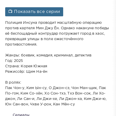
📺 Показать все серии
Полиция Инсуна проводит масштабную операцию
против картеля Мин Джу Ён. Однако накануне победы
её беспощадный контрудар погружает город в хаос,
превращая улицы в поле ожесточённого
противостояния.
Жанры: боевик, комедия, криминал, детектив
Год: 2025
Страна: Корея Южная
Режиссёр: Щим На-ён
В ролях:
Пак Чон-у, Ким Ын-су, О Джон-сэ, Чон Ман-щик, Пак
По-гом, Ким Со-хён, Хо Сон-тхэ, Тхэ Вон-сок, Ли Хо-
джон, Ли Сан-и, Ли Джи-хе, Ли Джон-ха, Ким Джи-ю,
Юн Сан-вон, Чхве У-рок, Кан Мён-су
Сериалы