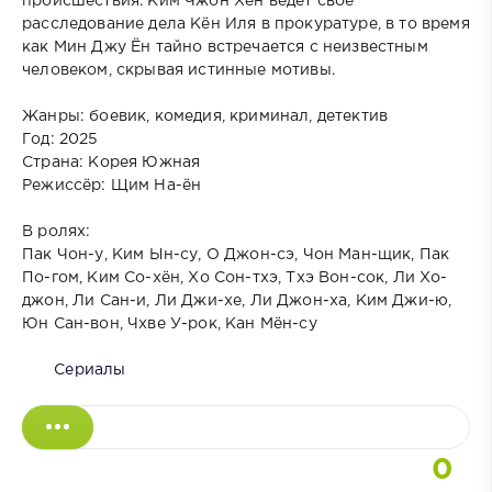
происшествия. Ким Чжон Хён ведёт своё
расследование дела Кён Иля в прокуратуре, в то время
как Мин Джу Ён тайно встречается с неизвестным
человеком, скрывая истинные мотивы.
Жанры: боевик, комедия, криминал, детектив
Год: 2025
Страна: Корея Южная
Режиссёр: Щим На-ён
В ролях:
Пак Чон-у, Ким Ын-су, О Джон-сэ, Чон Ман-щик, Пак
По-гом, Ким Со-хён, Хо Сон-тхэ, Тхэ Вон-сок, Ли Хо-
джон, Ли Сан-и, Ли Джи-хе, Ли Джон-ха, Ким Джи-ю,
Юн Сан-вон, Чхве У-рок, Кан Мён-су
Сериалы
0