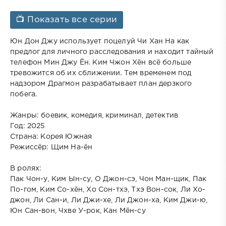
📺 Показать все серии
Юн Дон Джу использует поцелуй Чи Хан На как
предлог для личного расследования и находит тайный
телефон Мин Джу Ён. Ким Чжон Хён всё больше
тревожится об их сближении. Тем временем под
надзором Драгмон разрабатывает план дерзкого
побега.
Жанры: боевик, комедия, криминал, детектив
Год: 2025
Страна: Корея Южная
Режиссёр: Щим На-ён
В ролях:
Пак Чон-у, Ким Ын-су, О Джон-сэ, Чон Ман-щик, Пак
По-гом, Ким Со-хён, Хо Сон-тхэ, Тхэ Вон-сок, Ли Хо-
джон, Ли Сан-и, Ли Джи-хе, Ли Джон-ха, Ким Джи-ю,
Юн Сан-вон, Чхве У-рок, Кан Мён-су