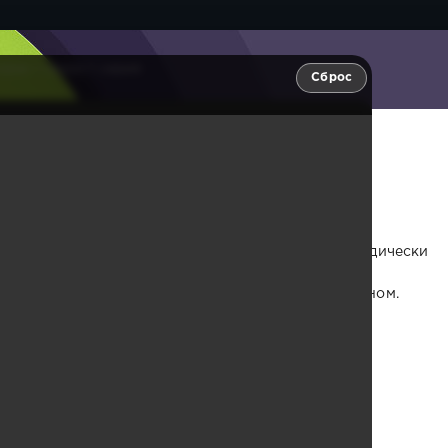
ек 1 сезон 1 серия
Сброс
н 1 серия
ивый. Он владеет компанией Global Games, периодически
. Он приходит в больницу, чтобы навестить своих
телем разговора между Сон Се Дон и Ким Сы Хваном.