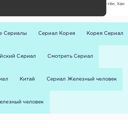
ам, Ли Дон-ук, Ём Дон-хон, Сон Гён-чхоль, Юн Да-гён, Хан
жу-хён, Ли Джу-сын, Пан Ю-соль, Чон Ю-гын
е Сериалы
Сериал Корея
Корея Сериал
йский Сериал
Смотреть Сериал
иал
Китай
Сериал Железный человек
елезный человек