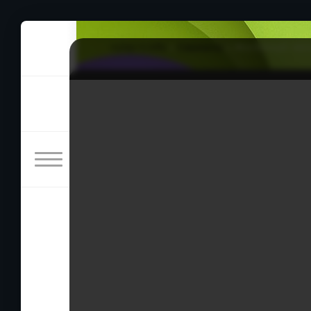
rulez-t.info
»
Сериалы
» Железный челов
Железный человек 1 сезо
06/07/2026 19:56
Чжу Хон Бин человек вспыльчивый и заносч
позволяя себе отыгрываться на сотрудниках
подчинённых, неожиданно становится свиде
Жанры: фэнтези, мелодрама
Год: 2014
Страна: Корея Южная
Режиссёр: Ким Ён-су, Ким Джон-ён
В ролях: