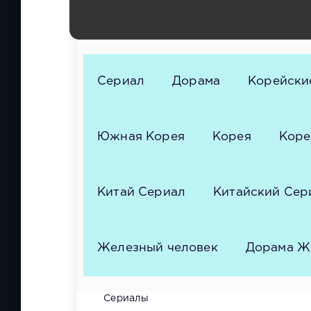
Чон Джин, Ким Джэ-ён, Щин Сэ-гён, Хан Да-г
Джон-су, Щин Сын-хван, Ким Сон-ун, Чин Д
Сериал
Дорама
Корейски
Южная Корея
Корея
Коре
Китай Сериал
Китайский Сер
Железный человек
Дорама Ж
Сериалы