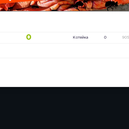
0
Котейка
0
90