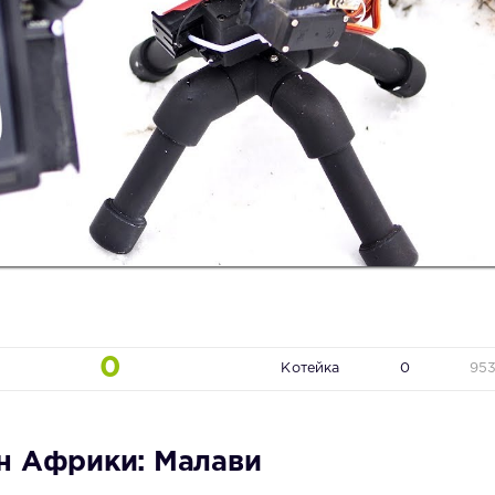
0
Котейка
0
95
н Африки: Малави