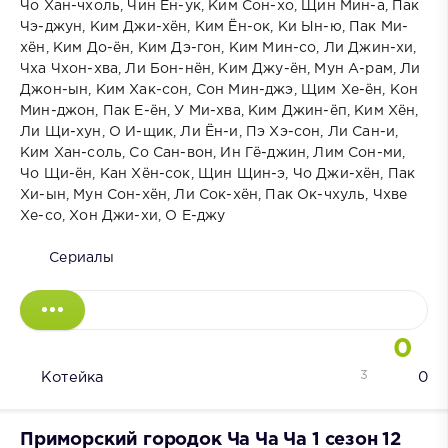
Чо Хан-чхоль, Чин Ён-ук, Ким Сон-хо, Щин Мин-а, Пак
Чэ-джун, Ким Джи-хён, Ким Ён-ок, Ки Ын-ю, Пак Ми-
хён, Ким До-ён, Ким Дэ-гон, Ким Мин-со, Ли Джин-хи,
Чха Чхон-хва, Ли Бон-нён, Ким Джу-ён, Мун А-рам, Ли
Джон-ын, Ким Хак-сон, Сон Мин-джэ, Щим Хе-ён, Кон
Мин-джон, Пак Е-ён, У Ми-хва, Ким Джин-ёп, Ким Хён,
Ли Щи-хун, О И-щик, Ли Ён-и, Пэ Хэ-сон, Ли Сан-и,
Ким Хан-соль, Со Сан-вон, Ин Гё-джин, Лим Сон-ми,
Чо Щи-ён, Кан Хён-сок, Щин Щин-э, Чо Джи-хён, Пак
Хи-ын, Мун Сон-хён, Ли Сок-хён, Пак Ок-чхуль, Чхве
Хе-со, Хон Джи-хи, О Е-джу
Сериалы
0
3
Котейка
0
Приморский городок Ча Ча Ча 1 сезон 12