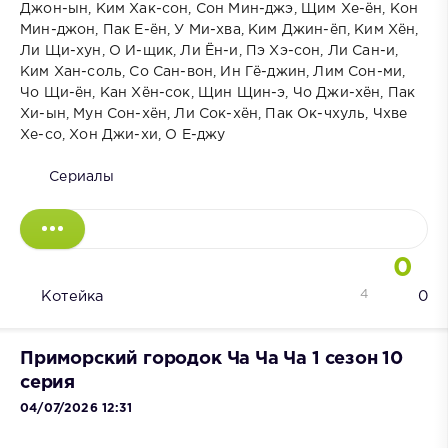
Джон-ын, Ким Хак-сон, Сон Мин-джэ, Щим Хе-ён, Кон
Мин-джон, Пак Е-ён, У Ми-хва, Ким Джин-ёп, Ким Хён,
Ли Щи-хун, О И-щик, Ли Ён-и, Пэ Хэ-сон, Ли Сан-и,
Ким Хан-соль, Со Сан-вон, Ин Гё-джин, Лим Сон-ми,
Чо Щи-ён, Кан Хён-сок, Щин Щин-э, Чо Джи-хён, Пак
Хи-ын, Мун Сон-хён, Ли Сок-хён, Пак Ок-чхуль, Чхве
Хе-со, Хон Джи-хи, О Е-джу
Сериалы
0
4
Котейка
0
Приморский городок Ча Ча Ча 1 сезон 10
серия
04/07/2026 12:31