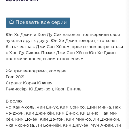
04/07/2026 12:31
📺 Показать все серии
Юн Хе Джин и Хон Ду Сик наконец подтвердили свои
чувства друг к другу. Юн Хе Джин говорит, что хочет
быть честна с Джи Сон Хёном, прежде чем встречаться
с Хон Ду Сиком. Позже Джи Сон Хён и Юн Хе Джин
положили конец своим отношениям.
Жанры: мелодрама, комедия
Год: 2021
Страна: Корея Южная
Режиссёр: Ю Джэ-вон, Квон Ён-иль
В ролях:
Чо Хан-чхоль, Чин Ён-ук, Ким Сон-хо, Щин Мин-а, Пак
Чэ-джун, Ким Джи-хён, Ким Ён-ок, Ки Ын-ю, Пак Ми-
хён, Ким До-ён, Ким Дэ-гон, Ким Мин-со, Ли Джин-хи,
Чха Чхон-хва, Ли Бон-нён, Ким Джу-ён, Мун А-рам, Ли