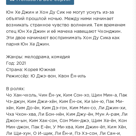
Юн Хе Джин и Хон Ду Сик не могут уснуть из-за
объятий прошлой ночью. Между ними начинает
возникать странное чувство волнения. Тем временем
отец Юн Хе Джин и её мачеха навещают Чхонджин.
Эти двое начинают воспринимать Хон Ду Сика как
парня Юн Хе Джин.
Жанры: мелодрама, комедия
Год: 2021
Страна: Корея Южная
Режиссёр: Ю Джэ-вон, Квон Ён-иль
В ролях:
Чо Хан-чхоль, Чин Ён-ук, Ким Сон-хо, Щин Мин-а, Пак
Чэ-джун, Ким Джи-хён, Ким Ён-ок, Ки Ын-ю, Пак Ми-
хён, Ким До-ён, Ким Дэ-гон, Ким Мин-со, Ли Джин-хи,
Чха Чхон-хва, Ли Бон-нён, Ким Джу-ён, Мун А-рам, Ли
Джон-ын, Ким Хак-сон, Сон Мин-джэ, Щим Хе-ён, Кон
Мин-джон, Пак Е-ён, У Ми-хва, Ким Джин-ёп, Ким Хён,
Ли Щи-хун, О И-щик, Ли Ён-и, Пэ Хэ-сон, Ли Сан-и,