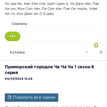
Чо Щи-ён, Кан Хён-сок, Щин Щин-э, Чо Джи-хён, Пак
Хи-ын, Мун Сон-хён, Ли Сок-хён, Пак Ок-чхуль, Чхве
Хе-со, Хон Джи-хи, О Е-джу
Сериалы
0
6
Котейка
0
Приморский городок Ча Ча Ча 1 сезон 6
серия
04/07/2026 12:26
📺 Показать все серии