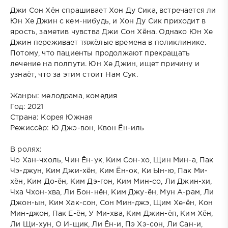
Джи Сон Хён спрашивает Хон Ду Сика, встречается ли
Юн Хе Джин с кем-нибудь, и Хон Ду Сик приходит в
ярость, заметив чувства Джи Сон Хёна. Однако Юн Хе
Джин переживает тяжёлые времена в поликлинике.
Потому, что пациенты продолжают прекращать
лечение на полпути. Юн Хе Джин, ищет причину и
узнаёт, что за этим стоит Нам Сук.
Жанры: мелодрама, комедия
Год: 2021
Страна: Корея Южная
Режиссёр: Ю Джэ-вон, Квон Ён-иль
В ролях:
Чо Хан-чхоль, Чин Ён-ук, Ким Сон-хо, Щин Мин-а, Пак
Чэ-джун, Ким Джи-хён, Ким Ён-ок, Ки Ын-ю, Пак Ми-
хён, Ким До-ён, Ким Дэ-гон, Ким Мин-со, Ли Джин-хи,
Чха Чхон-хва, Ли Бон-нён, Ким Джу-ён, Мун А-рам, Ли
Джон-ын, Ким Хак-сон, Сон Мин-джэ, Щим Хе-ён, Кон
Мин-джон, Пак Е-ён, У Ми-хва, Ким Джин-ёп, Ким Хён,
Ли Щи-хун, О И-щик, Ли Ён-и, Пэ Хэ-сон, Ли Сан-и,