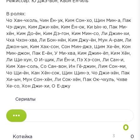
Режиссёр: Ю Джэ-вон, Квон Ён-иль
В ролях:
Чо Хан-чхоль, Чин Ён-ук, Ким Сон-хо, Щин Мин-а, Пак
Чэ-джун, Ким Джи-хён, Ким Ён-ок, Ки Ын-ю, Пак Ми-
хён, Ким До-ён, Ким Дэ-гон, Ким Мин-со, Ли Джин-хи,
Чха Чхон-хва, Ли Бон-нён, Ким Джу-ён, Мун А-рам, Ли
Джон-ын, Ким Хак-сон, Сон Мин-джэ, Щим Хе-ён, Кон
Мин-джон, Пак Е-ён, У Ми-хва, Ким Джин-ёп, Ким Хён,
Ли Щи-хун, О И-щик, Ли Ён-и, Пэ Хэ-сон, Ли Сан-и,
Ким Хан-соль, Со Сан-вон, Ин Гё-джин, Лим Сон-ми,
Чо Щи-ён, Кан Хён-сок, Щин Щин-э, Чо Джи-хён, Пак
Хи-ын, Мун Сон-хён, Ли Сок-хён, Пак Ок-чхуль, Чхве
Хе-со, Хон Джи-хи, О Е-джу
Сериалы
0
3
Котейка
0