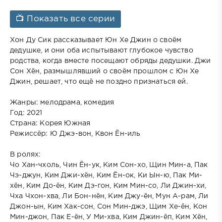
📺 Показать все серии
Хон Ду Сик рассказывает Юн Хе Джин о своём
дедушке, и они оба испытывают глубокое чувство
родства, когда вместе посещают обряды дедушки. Джи
Сон Хён, размышлявший о своём прошлом с Юн Хе
Джин, решает, что ещё не поздно признаться ей.
Жанры: мелодрама, комедия
Год: 2021
Страна: Корея Южная
Режиссёр: Ю Джэ-вон, Квон Ён-иль
В ролях:
Чо Хан-чхоль, Чин Ён-ук, Ким Сон-хо, Щин Мин-а, Пак
Чэ-джун, Ким Джи-хён, Ким Ён-ок, Ки Ын-ю, Пак Ми-
хён, Ким До-ён, Ким Дэ-гон, Ким Мин-со, Ли Джин-хи,
Чха Чхон-хва, Ли Бон-нён, Ким Джу-ён, Мун А-рам, Ли
Джон-ын, Ким Хак-сон, Сон Мин-джэ, Щим Хе-ён, Кон
Мин-джон, Пак Е-ён, У Ми-хва, Ким Джин-ёп, Ким Хён,