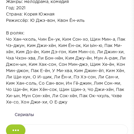
Жанры: мелодрама, комедия
Год: 2021
Страна: Корея Южная
Режиссёр: Ю Джэ-вон, Квон Ён-иль
В ролях:
Чо Хан-чхоль, Чин Ён-ук, Ким Сон-хо, Щин Мин-а, Пак
Чэ-джун, Ким Джи-хён, Ким Ён-ок, Ки Ын-ю, Пак Ми-
хён, Ким До-ён, Ким Дэ-гон, Ким Мин-со, Ли Джин-хи,
Чха Чхон-хва, Ли Бон-нён, Ким Джу-ён, Мун А-рам, Ли
Джон-ын, Ким Хак-сон, Сон Мин-джэ, Щим Хе-ён, Кон
Мин-джон, Пак Е-ён, У Ми-хва, Ким Джин-ёп, Ким Хён,
Ли Щи-хун, О И-щик, Ли Ён-и, Пэ Хэ-сон, Ли Сан-и,
Ким Хан-соль, Со Сан-вон, Ин Гё-джин, Лим Сон-ми,
Чо Щи-ён, Кан Хён-сок, Щин Щин-э, Чо Джи-хён, Пак
Хи-ын, Мун Сон-хён, Ли Сок-хён, Пак Ок-чхуль, Чхве
Хе-со, Хон Джи-хи, О Е-джу
Сериалы