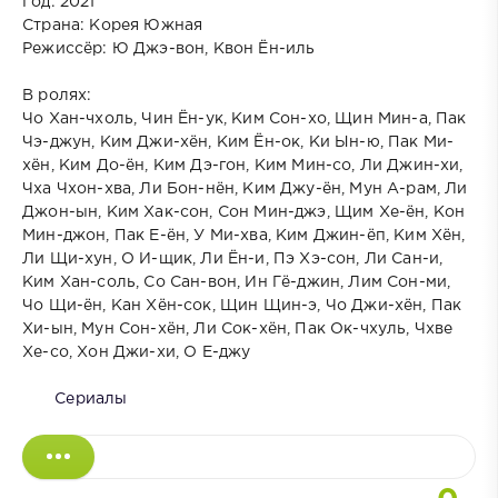
Год: 2021
Страна: Корея Южная
Режиссёр: Ю Джэ-вон, Квон Ён-иль
В ролях:
Чо Хан-чхоль, Чин Ён-ук, Ким Сон-хо, Щин Мин-а, Пак
Чэ-джун, Ким Джи-хён, Ким Ён-ок, Ки Ын-ю, Пак Ми-
хён, Ким До-ён, Ким Дэ-гон, Ким Мин-со, Ли Джин-хи,
Чха Чхон-хва, Ли Бон-нён, Ким Джу-ён, Мун А-рам, Ли
Джон-ын, Ким Хак-сон, Сон Мин-джэ, Щим Хе-ён, Кон
Мин-джон, Пак Е-ён, У Ми-хва, Ким Джин-ёп, Ким Хён,
Ли Щи-хун, О И-щик, Ли Ён-и, Пэ Хэ-сон, Ли Сан-и,
Ким Хан-соль, Со Сан-вон, Ин Гё-джин, Лим Сон-ми,
Чо Щи-ён, Кан Хён-сок, Щин Щин-э, Чо Джи-хён, Пак
Хи-ын, Мун Сон-хён, Ли Сок-хён, Пак Ок-чхуль, Чхве
Хе-со, Хон Джи-хи, О Е-джу
Сериалы