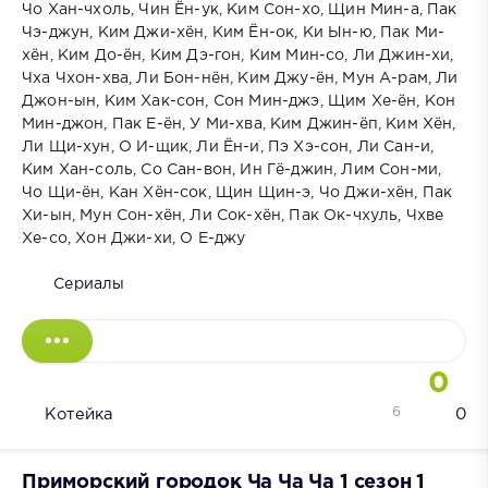
Чо Хан-чхоль, Чин Ён-ук, Ким Сон-хо, Щин Мин-а, Пак
Чэ-джун, Ким Джи-хён, Ким Ён-ок, Ки Ын-ю, Пак Ми-
хён, Ким До-ён, Ким Дэ-гон, Ким Мин-со, Ли Джин-хи,
Чха Чхон-хва, Ли Бон-нён, Ким Джу-ён, Мун А-рам, Ли
Джон-ын, Ким Хак-сон, Сон Мин-джэ, Щим Хе-ён, Кон
Мин-джон, Пак Е-ён, У Ми-хва, Ким Джин-ёп, Ким Хён,
Ли Щи-хун, О И-щик, Ли Ён-и, Пэ Хэ-сон, Ли Сан-и,
Ким Хан-соль, Со Сан-вон, Ин Гё-джин, Лим Сон-ми,
Чо Щи-ён, Кан Хён-сок, Щин Щин-э, Чо Джи-хён, Пак
Хи-ын, Мун Сон-хён, Ли Сок-хён, Пак Ок-чхуль, Чхве
Хе-со, Хон Джи-хи, О Е-джу
Сериалы
0
6
Котейка
0
Приморский городок Ча Ча Ча 1 сезон 1