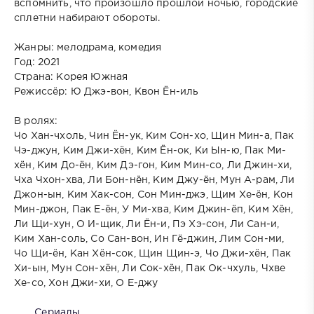
вспомнить, что произошло прошлой ночью, городские
сплетни набирают обороты.
Жанры: мелодрама, комедия
Год: 2021
Страна: Корея Южная
Режиссёр: Ю Джэ-вон, Квон Ён-иль
В ролях:
Чо Хан-чхоль, Чин Ён-ук, Ким Сон-хо, Щин Мин-а, Пак
Чэ-джун, Ким Джи-хён, Ким Ён-ок, Ки Ын-ю, Пак Ми-
хён, Ким До-ён, Ким Дэ-гон, Ким Мин-со, Ли Джин-хи,
Чха Чхон-хва, Ли Бон-нён, Ким Джу-ён, Мун А-рам, Ли
Джон-ын, Ким Хак-сон, Сон Мин-джэ, Щим Хе-ён, Кон
Мин-джон, Пак Е-ён, У Ми-хва, Ким Джин-ёп, Ким Хён,
Ли Щи-хун, О И-щик, Ли Ён-и, Пэ Хэ-сон, Ли Сан-и,
Ким Хан-соль, Со Сан-вон, Ин Гё-джин, Лим Сон-ми,
Чо Щи-ён, Кан Хён-сок, Щин Щин-э, Чо Джи-хён, Пак
Хи-ын, Мун Сон-хён, Ли Сок-хён, Пак Ок-чхуль, Чхве
Хе-со, Хон Джи-хи, О Е-джу
Сериалы