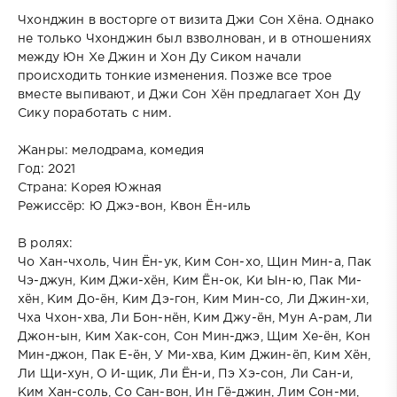
Чхонджин в восторге от визита Джи Сон Хёна. Однако
не только Чхонджин был взволнован, и в отношениях
между Юн Хе Джин и Хон Ду Сиком начали
происходить тонкие изменения. Позже все трое
вместе выпивают, и Джи Сон Хён предлагает Хон Ду
Сику поработать с ним.
Жанры: мелодрама, комедия
Год: 2021
Страна: Корея Южная
Режиссёр: Ю Джэ-вон, Квон Ён-иль
В ролях:
Чо Хан-чхоль, Чин Ён-ук, Ким Сон-хо, Щин Мин-а, Пак
Чэ-джун, Ким Джи-хён, Ким Ён-ок, Ки Ын-ю, Пак Ми-
хён, Ким До-ён, Ким Дэ-гон, Ким Мин-со, Ли Джин-хи,
Чха Чхон-хва, Ли Бон-нён, Ким Джу-ён, Мун А-рам, Ли
Джон-ын, Ким Хак-сон, Сон Мин-джэ, Щим Хе-ён, Кон
Мин-джон, Пак Е-ён, У Ми-хва, Ким Джин-ёп, Ким Хён,
Ли Щи-хун, О И-щик, Ли Ён-и, Пэ Хэ-сон, Ли Сан-и,
Ким Хан-соль, Со Сан-вон, Ин Гё-джин, Лим Сон-ми,