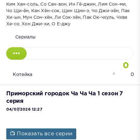
Ким Хан-соль, Со Сан-вон, Ин Гё-джин, Лим Сон-ми,
Чо Щи-ён, Кан Хён-сок, Щин Щин-э, Чо Джи-хён, Пак
Хи-ын, Мун Сон-хён, Ли Сок-хён, Пак Ок-чхуль, Чхве
Хе-со, Хон Джи-хи, О Е-джу
Сериалы
0
4
Котейка
0
Приморский городок Ча Ча Ча 1 сезон 7
серия
04/07/2026 12:27
📺 Показать все серии