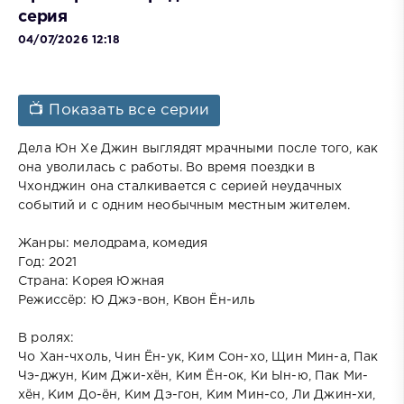
серия
04/07/2026 12:18
📺 Показать все серии
Дела Юн Хе Джин выглядят мрачными после того, как
она уволилась с работы. Во время поездки в
Чхонджин она сталкивается с серией неудачных
событий и с одним необычным местным жителем.
Жанры: мелодрама, комедия
Год: 2021
Страна: Корея Южная
Режиссёр: Ю Джэ-вон, Квон Ён-иль
В ролях:
Чо Хан-чхоль, Чин Ён-ук, Ким Сон-хо, Щин Мин-а, Пак
Чэ-джун, Ким Джи-хён, Ким Ён-ок, Ки Ын-ю, Пак Ми-
хён, Ким До-ён, Ким Дэ-гон, Ким Мин-со, Ли Джин-хи,