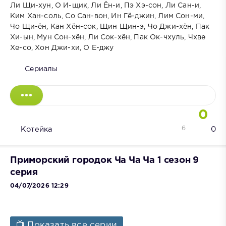
Ли Щи-хун, О И-щик, Ли Ён-и, Пэ Хэ-сон, Ли Сан-и,
Ким Хан-соль, Со Сан-вон, Ин Гё-джин, Лим Сон-ми,
Чо Щи-ён, Кан Хён-сок, Щин Щин-э, Чо Джи-хён, Пак
Хи-ын, Мун Сон-хён, Ли Сок-хён, Пак Ок-чхуль, Чхве
Хе-со, Хон Джи-хи, О Е-джу
Сериалы
0
6
Котейка
0
Приморский городок Ча Ча Ча 1 сезон 9
серия
04/07/2026 12:29
📺 Показать все серии