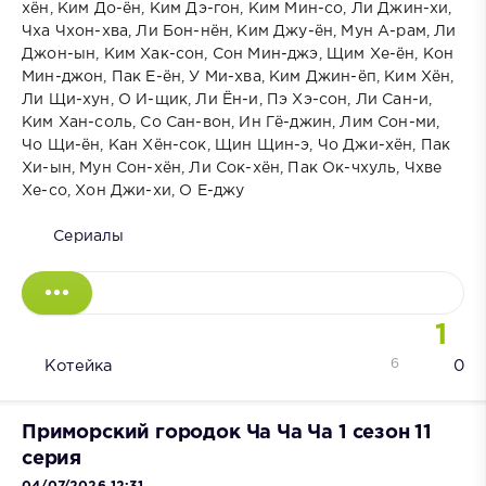
хён, Ким До-ён, Ким Дэ-гон, Ким Мин-со, Ли Джин-хи,
Чха Чхон-хва, Ли Бон-нён, Ким Джу-ён, Мун А-рам, Ли
Джон-ын, Ким Хак-сон, Сон Мин-джэ, Щим Хе-ён, Кон
Мин-джон, Пак Е-ён, У Ми-хва, Ким Джин-ёп, Ким Хён,
Ли Щи-хун, О И-щик, Ли Ён-и, Пэ Хэ-сон, Ли Сан-и,
Ким Хан-соль, Со Сан-вон, Ин Гё-джин, Лим Сон-ми,
Чо Щи-ён, Кан Хён-сок, Щин Щин-э, Чо Джи-хён, Пак
Хи-ын, Мун Сон-хён, Ли Сок-хён, Пак Ок-чхуль, Чхве
Хе-со, Хон Джи-хи, О Е-джу
Сериалы
1
6
Котейка
0
Приморский городок Ча Ча Ча 1 сезон 11
серия