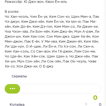
Режиссёр: Ю Джэ-вон, Квон Ён-иль
В ролях:
Чо Хан-чхоль, Чин Ён-ук, Ким Сон-хо, Щин Мин-а, Пак
Чэ-джун, Ким Джи-хён, Ким Ён-ок, Ки Ын-ю, Пак Ми-
хён, Ким До-ён, Ким Дэ-гон, Ким Мин-со, Ли Джин-хи,
Чха Чхон-хва, Ли Бон-нён, Ким Джу-ён, Мун А-рам, Ли
Джон-ын, Ким Хак-сон, Сон Мин-джэ, Щим Хе-ён, Кон
Мин-джон, Пак Е-ён, У Ми-хва, Ким Джин-ёп, Ким Хён,
Ли Щи-хун, О И-щик, Ли Ён-и, Пэ Хэ-сон, Ли Сан-и,
Ким Хан-соль, Со Сан-вон, Ин Гё-джин, Лим Сон-ми,
Чо Щи-ён, Кан Хён-сок, Щин Щин-э, Чо Джи-хён, Пак
Хи-ын, Мун Сон-хён, Ли Сок-хён, Пак Ок-чхуль, Чхве
Хе-со, Хон Джи-хи, О Е-джу
Сериалы
0
3
Котейка
0