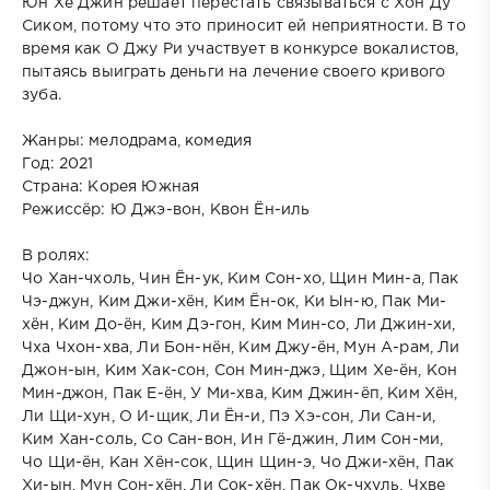
Юн Хе Джин решает перестать связываться с Хон Ду
Сиком, потому что это приносит ей неприятности. В то
время как О Джу Ри участвует в конкурсе вокалистов,
пытаясь выиграть деньги на лечение своего кривого
зуба.
Жанры: мелодрама, комедия
Год: 2021
Страна: Корея Южная
Режиссёр: Ю Джэ-вон, Квон Ён-иль
В ролях:
Чо Хан-чхоль, Чин Ён-ук, Ким Сон-хо, Щин Мин-а, Пак
Чэ-джун, Ким Джи-хён, Ким Ён-ок, Ки Ын-ю, Пак Ми-
хён, Ким До-ён, Ким Дэ-гон, Ким Мин-со, Ли Джин-хи,
Чха Чхон-хва, Ли Бон-нён, Ким Джу-ён, Мун А-рам, Ли
Джон-ын, Ким Хак-сон, Сон Мин-джэ, Щим Хе-ён, Кон
Мин-джон, Пак Е-ён, У Ми-хва, Ким Джин-ёп, Ким Хён,
Ли Щи-хун, О И-щик, Ли Ён-и, Пэ Хэ-сон, Ли Сан-и,
Ким Хан-соль, Со Сан-вон, Ин Гё-джин, Лим Сон-ми,
Чо Щи-ён, Кан Хён-сок, Щин Щин-э, Чо Джи-хён, Пак
Хи-ын, Мун Сон-хён, Ли Сок-хён, Пак Ок-чхуль, Чхве