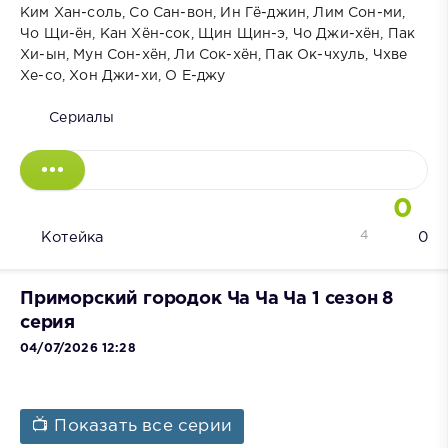
Ким Хан-соль, Со Сан-вон, Ин Гё-джин, Лим Сон-ми,
Чо Щи-ён, Кан Хён-сок, Щин Щин-э, Чо Джи-хён, Пак
Хи-ын, Мун Сон-хён, Ли Сок-хён, Пак Ок-чхуль, Чхве
Хе-со, Хон Джи-хи, О Е-джу
Сериалы
0
4
Котейка
0
Приморский городок Ча Ча Ча 1 сезон 8
серия
04/07/2026 12:28
📺 Показать все серии