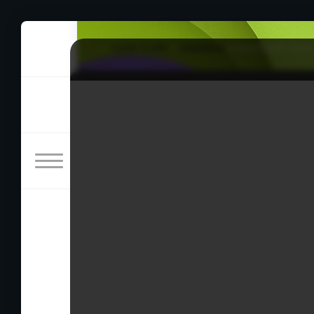
rulez-t.info
»
Сериалы
» Хороший партне
Хороший партнер, 11 се
21/04/2026 23:47
Дорама расскажет о звёздном адвокате по 
не терпит несправедливости. Ча Ын Кён же 
на первом месте несмотря ни на что, поэтом
Жанры: Комедия, Мелодрама
Страна: Южная Корея
Сериал
Дорама
Корейски