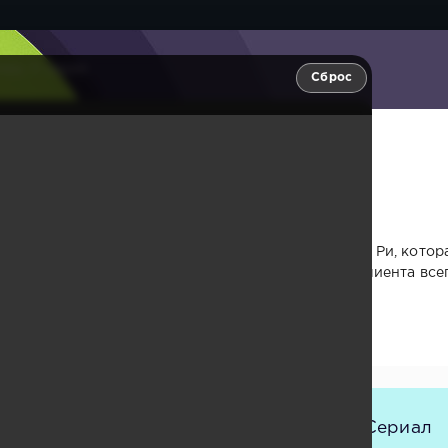
р, 11 серия
Сброс
рия
разводам Чха Ын Гён, и начинающем юристе Хан Ю Ри, котор
считает, что интересы юридической фирмы и ее клиента все
у у них часто возникают разногласия.
е Сериалы
Сериал Корея
Корея Сериал