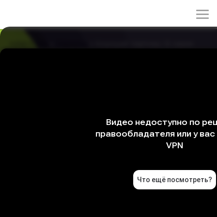
rulez-t.info
»
Сериалы
» Хороший партнер, 12 серия
Хороший партнер, 12 серия
21/04/2026 23:49
Дорама расскажет о звёздном адвокате по разводам
Чха Ын Гён, и начинающем юристе Хан Ю Ри, которая
не терпит несправедливости. Ча Ын Кён же считает,
что интересы юридической фирмы и ее клиента всегда
на первом месте несмотря ни на что, поэтому у них
часто возникают разногласия.
Жанры: Комедия, Мелодрама
Страна: Южная Корея