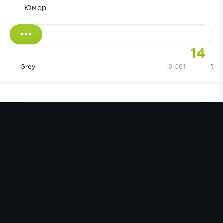
Юмор
14
Grey
9 061
1