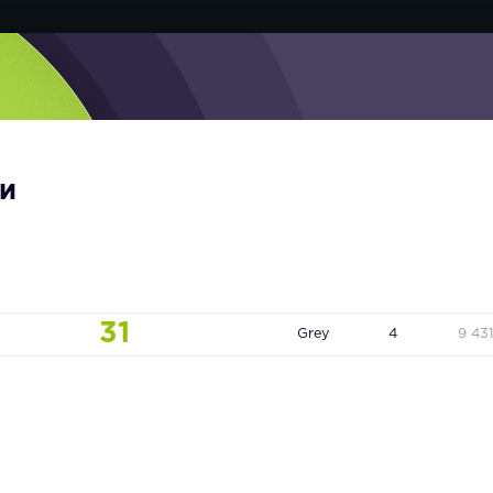
ти
31
Grey
4
9 43