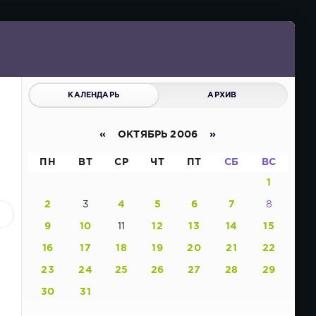
КАЛЕНДАРЬ
АРХИВ
«
ОКТЯБРЬ 2006
»
ПН
ВТ
СР
ЧТ
ПТ
СБ
ВС
1
2
3
4
5
6
7
8
1
9
10
11
12
13
14
15
16
17
18
19
20
21
22
23
24
25
26
27
28
29
30
31