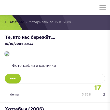
rulez-t.info
» Материалы за 15.10.2006
Те, кто нас бережёт....
15/10/2006 22:33
Фотографии и картинки
17
dema
5 328
2
Хоттабыч (2006)