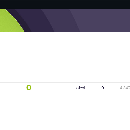
0
baient
0
4 84