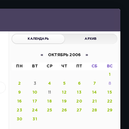
КАЛЕНДАРЬ
АРХИВ
«
ОКТЯБРЬ 2006
»
ПН
ВТ
СР
ЧТ
ПТ
СБ
ВС
1
2
3
4
5
6
7
8
3
9
10
11
12
13
14
15
16
17
18
19
20
21
22
23
24
25
26
27
28
29
30
31