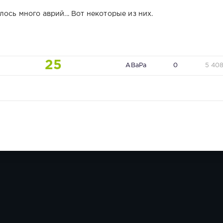
ось много аврий... Вот некоторые из них.
25
ABaPa
0
5 40